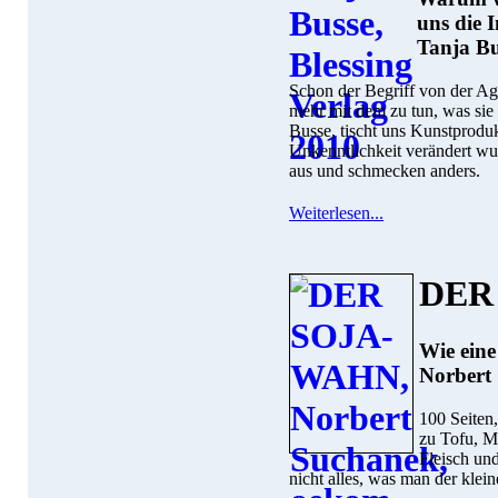
uns die I
Tanja Bu
Schon der Begriff von der Agr
mehr mit dem zu tun, was sie 
Busse, tischt uns Kunstproduk
Unkenntlichkeit verändert wu
aus und schmecken anders.
Weiterlesen...
DER
Wie eine
Norbert
100 Seiten,
zu Tofu, Mi
Fleisch un
nicht alles, was man der klein