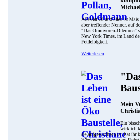
kompliz
Michael
Alles ist Öl und alles ist Mais
aber treffender Nenner, auf 
"Das Omnivoren-Dilemma" stan
New York Times, im Land der
Fettleibigkeit.
Weiterlesen
"Das
Baus
Mein Ve
Christi
Ein bissc
wirklich 
sie aufgewachsen ist, hat ihr 
Wiederverwertung von Rohstoff