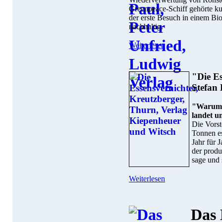
Greenpeace-Schiff gehörte ku
der erste Besuch in einem Bi
nachhaltig.
Weiterlesen
"Die Es
Stefan 
"Warum d
landet u
Die Vorst
Tonnen e
Jahr für J
der produ
sage und 
Weiterlesen
Das 