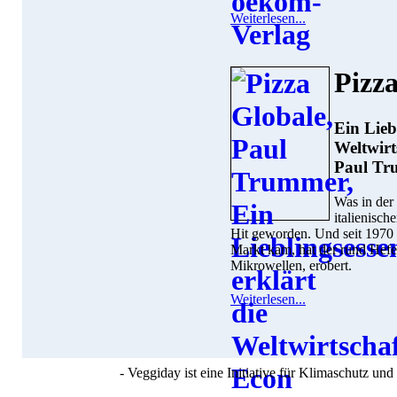
Weiterlesen...
Pizz
Ein Lieb
Weltwirt
Paul T
Was in der
italienisch
Hit geworden. Und seit 1970 
Markt kam, hat der rund Hefe
Mikrowellen, erobert.
Weiterlesen...
- Veggiday ist eine Initiative für Klimaschutz u