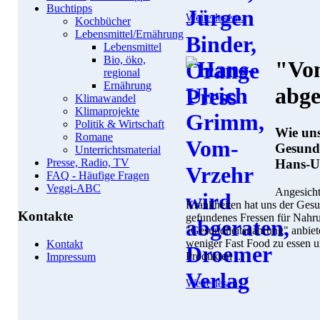
Buchtipps
Weiterlesen...
Kochbücher
Lebensmittel/Ernährung
Lebensmittel
Bio, öko,
"Vom
regional
Ernährung
abge
Klimawandel
Klimaprojekte
Politik & Wirtschaft
Wie uns
Romane
Gesund
Unterrichtsmaterial
Hans-U
Presse, Radio, TV
FAQ - Häufige Fragen
Veggi-ABC
Angesicht
Krankheiten hat uns der Gesu
Kontakte
gefundenes Fressen für Nahr
"Gesundheitsnahrung" anbieten
weniger Fast Food zu essen u
Kontakt
Produkten ...
Impressum
Weiterlesen...