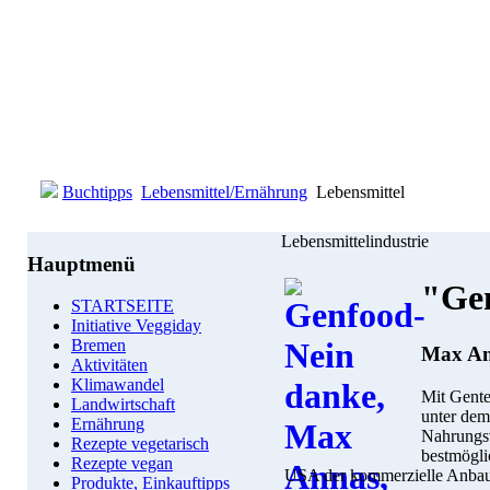
Buchtipps
Lebensmittel/Ernährung
Lebensmittel
Lebensmittelindustrie
Hauptmenü
"Gen
STARTSEITE
Initiative Veggiday
Bremen
Max An
Aktivitäten
Klimawandel
Mit Gente
Landwirtschaft
unter dem
Ernährung
Nahrungsv
Rezepte vegetarisch
bestmögli
Rezepte vegan
USA der kommerzielle Anbau 
Produkte, Einkauftipps