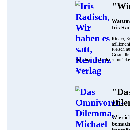
"Wir
Warum T
Iris Ra
Rinder, S
millionen
Fleisch a
Gesundhei
Schuhen aus Leder schmücken.
Weiterlesen...
"Da
Dil
Wie sic
bemäch