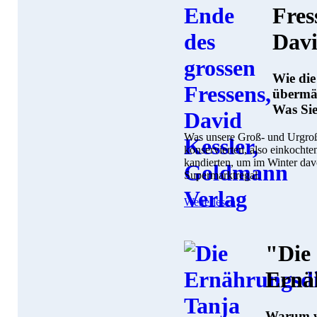
Fres
Davi
Wie die
übermäß
Was Si
Was unsere Groß- und Urgroßm
konservierten, also einkochten
kandierten, um im Winter dav
Supermarktregal.
Weiterlesen
"Die
Ernä
Warum wi