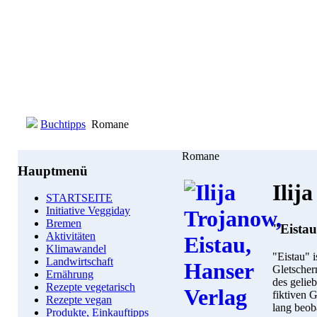
Buchtipps
Romane
Romane
Hauptmenü
Ilij
STARTSEITE
Initiative Veggiday
Bremen
"Eista
Aktivitäten
Klimawandel
"Eistau" i
Landwirtschaft
Gletscher
Ernährung
des gelie
Rezepte vegetarisch
fiktiven 
Rezepte vegan
lang beob
Produkte, Einkauftipps