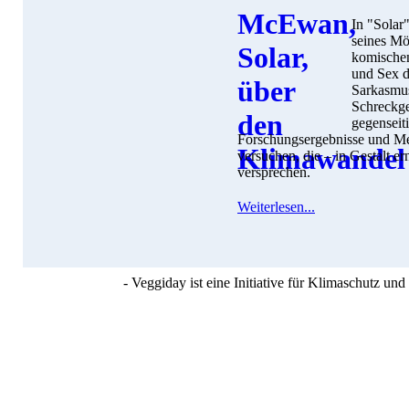
In "Sola
seines Mö
komischen
und Sex d
Sarkasmus 
Schreckg
gegenseiti
Forschungsergebnisse und Me
versuchen, die – in Gestalt er
versprechen.
Weiterlesen...
- Veggiday ist eine Initiative für Klimaschutz u