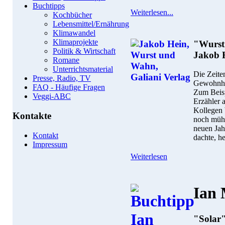
Buchtipps
Weiterlesen...
Kochbücher
Lebensmittel/Ernährung
Klimawandel
Klimaprojekte
"Wurst
Politik & Wirtschaft
Jakob 
Romane
Unterrichtsmaterial
Die Zeite
Presse, Radio, TV
Gewohnhei
FAQ - Häufige Fragen
Zum Beisp
Veggi-ABC
Erzähler 
Kollegen 
Kontakte
noch mühs
neuen Jah
Kontakt
dachte, h
Impressum
Weiterlesen
Ian
"Solar