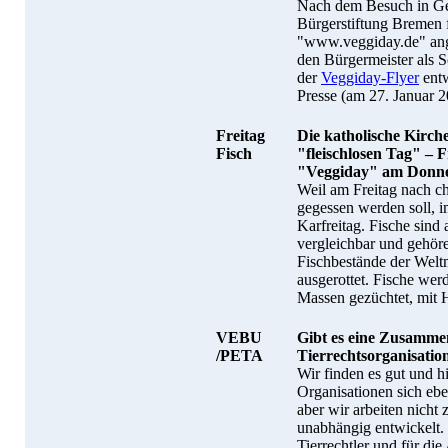
Nach dem Besuch in Gen
Bürgerstiftung Bremen f
"www.veggiday.de" ang
den Bürgermeister als
der
Veggiday-Flyer
entw
Presse (am 27. Januar 2
Freitag
Die katholische Kirche
Fisch
"fleischlosen Tag" – F
"Veggiday" am Donne
Weil am Freitag nach ch
gegessen werden soll, 
Karfreitag. Fische sind
vergleichbar und gehöre
Fischbestände der Weltm
ausgerottet. Fische wer
Massen gezüchtet, mit 
VEBU
Gibt es eine Zusamm
/PETA
Tierrechtsorganisati
Wir finden es gut und hi
Organisationen sich eben
aber wir arbeiten nich
unabhängig entwickelt. 
Tierrechtler und für di