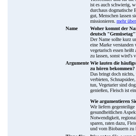
ist es auch schwierig, 
durchaus dogmatische Ec
gut, Menschen lassen s
missionieren.
mehr über 
Name
Woher kommt der Nam
deutsch "Gemüsetag"
Der Name sollte kurz un
eine Marke verstanden 
vegetarisch essen heißt
zu lassen, sonst wird's
Argumente
Wie lauten die häufig
zu hören bekommen?
Das bringt doch nichts, 
verbieten, Schnapsidee,
tun, Vegetarier sind d
genießen, Fleisch ist ei
Wie argumentieren Si
Wir liefern gegenteilige
gesundheitlichen Aspekt
Notwendigkeit, region
sparen, raten dazu, Fl
und vom Biobauern zu 