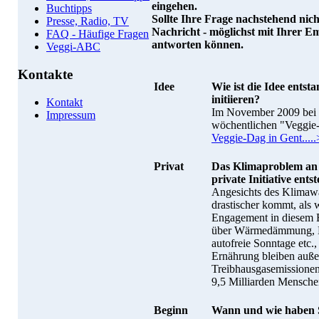
eingehen.
Buchtipps
Sollte Ihre Frage nachstehend nicht
Presse, Radio, TV
Nachricht - möglichst mit Ihrer E
FAQ - Häufige Fragen
antworten können.
Veggi-ABC
Kontakte
Idee
Wie ist die Idee ents
initiieren?
Kontakt
Im November 2009 bei 
Impressum
wöchentlichen "Veggie-
Veggie-Dag in Gent.....
Privat
Das Klimaproblem an 
private Initiative ents
Angesichts des Klimawa
drastischer kommt, als w
Engagement in diesem Be
über Wärmedämmung, En
autofreie Sonntage etc.
Ernährung bleiben auße
Treibhausgasemissionen
9,5 Milliarden Menschen
Beginn
Wann und wie haben S