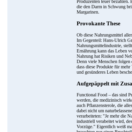
Produzenten teuer bezahlen. B
die den Darm in Schwung brin
Margarinen.
Provokante These
Ob diese Nahrungsmittel aller
Im Gegenteil: Hans-Ulrich Gri
Nahrungsmittelindustrie, stel
Ernährung kann das Leben ve
Nahrung hat Risiken und Nebe
Denn viele Menschen folgen 
dass diese Produkte für mehr 
und gesünderes Leben besche
Aufgepäppelt mit Zusa
Functional Food – das sind Pr
werden, die medizinisch wirke
auch Pflanzensterole, die alle
dabei nicht um naturbelassen
verarbeiteten: "Je mehr die N
industriell verabeitet wird, 
Vorzüge." Eigentlich weiß ma
brauchten nur einen Bruchteil