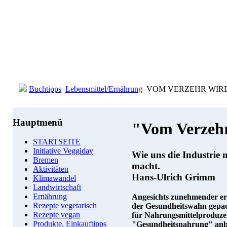
Buchtipps
Lebensmittel/Ernährung
VOM VERZEHR WIRD A
Hauptmenü
"Vom Verzehr
STARTSEITE
Initiative Veggiday
Wie uns die Industrie
Bremen
macht.
Aktivitäten
Hans-Ulrich Grimm
Klimawandel
Landwirtschaft
Ernährung
Angesichts zunehmender er
Rezepte vegetarisch
der Gesundheitswahn gepac
Rezepte vegan
für Nahrungsmittelproduze
Produkte, Einkauftipps
"Gesundheitsnahrung" anbie