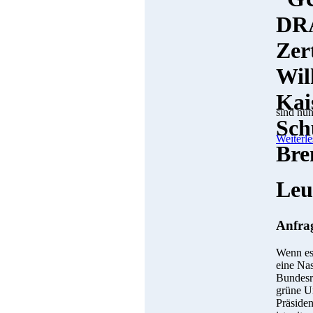
sind nun
Weiterle
Leu
Anfra
Wenn es
eine Nas
Bundesre
grüne U
Präside