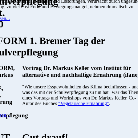
icht schon im Kindesalter und Esstörungen, verursacht durch ungesun
ng, zu viel Fast Food und Bewegungsmangel, nehmen dramatisch zu.
sen...
FORM 1. Bremer Tag der
ulverpflegung
Vortrag Dr. Markus Keller vom Institut für
alternative und nachhaltige Ernährung (ifane
"Wie unsere Essgewohnheiten das Klima beeinflussen - un
was das mit der Schulverpflegung zu tun hat" war das The
eines Vortrags und Workshops von Dr. Markus Keller, Co-
Autor des Buches
"Vegetarische Ernährung"
.
sen...
Gut drauf!