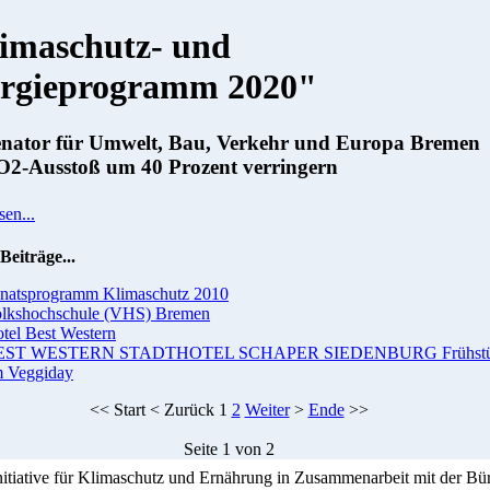
imaschutz- und
rgieprogramm 2020"
enator für Umwelt, Bau, Verkehr und Europa Bremen
O2-Ausstoß um 40 Prozent verringern
sen...
Beiträge...
natsprogramm Klimaschutz 2010
lkshochschule (VHS) Bremen
tel Best Western
EST WESTERN STADTHOTEL SCHAPER SIEDENBURG Frühst
 Veggiday
<<
Start
<
Zurück
1
2
Weiter
>
Ende
>>
Seite 1 von 2
Initiative für Klimaschutz und Ernährung in Zusammenarbeit mit der Bü