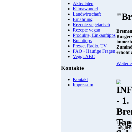
Aktivitäten
Klimawandel
"Br
Landwirtschaft
Ernährung
Rezepte vegetarisch
Rezepte vegan
Bremen 
Produkte, Einkauftipps
Bürgers
Buchtipps
immerhi
Presse, Radio, TV
Zuminde
FAQ - Häufige Fragen
erhöht 
Veggi-ABC
Weiterle
Kontakte
Kontakt
Impressum
Die Deu
möglichs