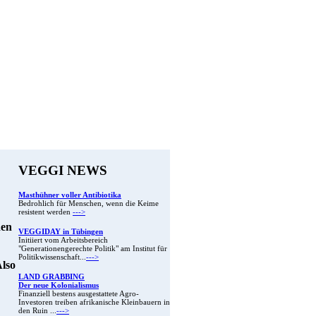
VEGGI NEWS
Masthühner voller Antibiotika
Bedrohlich für Menschen, wenn die Keime
resistent werden
--->
den
VEGGIDAY in Tübingen
Initiiert vom Arbeitsbereich
"Generationengerechte Politik" am Institut für
Politikwissenschaft...
--->
Also
LAND GRABBING
Der neue Kolonialismus
Finanziell bestens ausgestattete Agro-
Investoren treiben afrikanische Kleinbauern in
den Ruin ...
--->