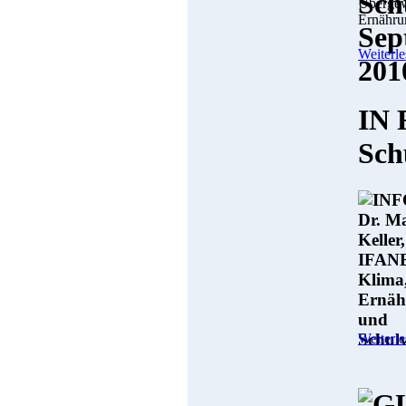
Übergew
Ernähru
Weiterle
IN 
Sch
Weiterle