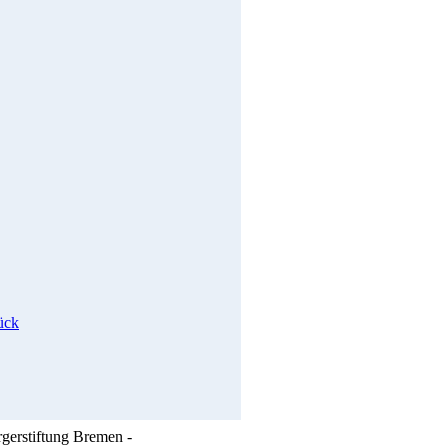
ück
rgerstiftung Bremen -