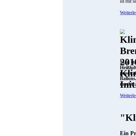
ist mit 
Weiterle
Man ste
Heißluf
produzi
Ballons
macht...
Weiterle
"Kl
Ein Pr