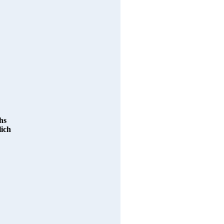
hs
lich