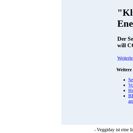
"Kl
Ene
Der S
will C
Weiterle
Weitere 
Se
Vo
Ho
B
am
- Veggiday ist eine 