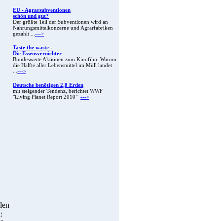
EU - Agrarsubventionen
schön und gut?
Der größte Teil der Subventionen wird an
Nahrungsmittelkonzerne und Agrarfabriken
gezahlt ...
--->
Taste the waste -
Die Essensvernichter
Bundesweite Aktionen zum Kinofilm. Warum
die Hälfte aller Lebensmittel im Müll landet
...
--->
Deutsche benötigen 2,8 Erden
mit steigender Tendenz, berichtet WWF
"Living Planet Report 2010"
--->
len
: