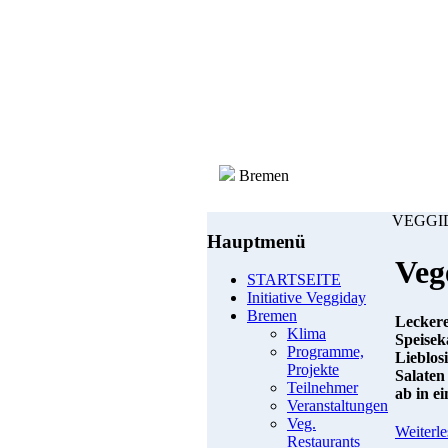
Bremen
VEGGID
Hauptmenü
Veg
STARTSEITE
Initiative Veggiday
Bremen
Leckere
Klima
Speisek
Programme,
Lieblos
Projekte
Salaten
Teilnehmer
ab in ei
Veranstaltungen
Veg.
Weiterle
Restaurants