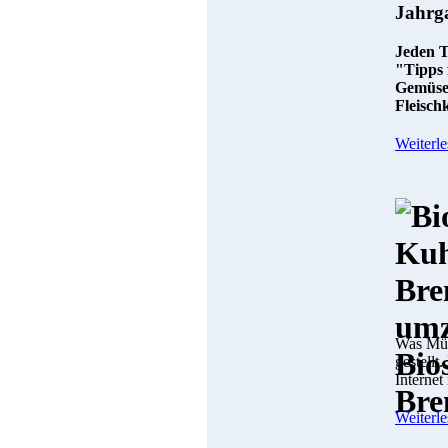
Jahrg
Jeden T
"Tipps 
Gemüseg
Fleisch
Weiterle
Was Münc
gestellt
Internet
Weiterle