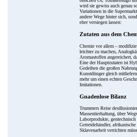
bisschen Öl, Tomatensugo und
wird sie gewiss auch genau so 
Variationen in die Supermarkt
andere Wege hinter sich, sond
eher versiegen lassen:
Zutaten aus dem Chem
Chemie vor allem – modifizie
leichter zu machen, Analogkä
Aromastoffen angereichert, da
Eine der Hauptzutaten ist Hyb
Gedeihen die großen Nahrungs
Kunstdünger gleich mitliefer
mehr um einen echten Geschm
Imitationen.
Gnadenlose Bilanz
Trummers Reise desillusionie
Massentierhaltung, über Weg
Laborprodukte, gentechnisch v
Getreidehändler, afrikanisch
Sklavenarbeit verrichten müs