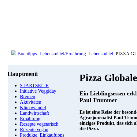
Buchtipps
Lebensmittel/Ernährung
Lebensmittel
PIZZA GLO
Hauptmenü
Pizza Globale
STARTSEITE
Initiative Veggiday
Ein Lieblingsessen erkl
Bremen
Paul Trummer
Aktivitäten
Klimawandel
Es ist eine Reise der besond
Landwirtschaft
Agrarjournalist Paul Trumm
Ernährung
einziges Produkt, das sich a
Rezepte vegetarisch
die Pizza.
Rezepte vegan
Produkte, Einkauftipps