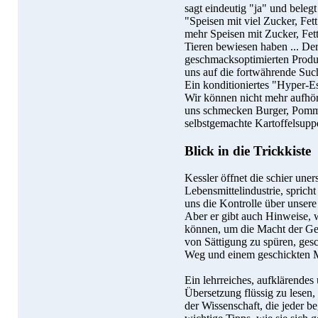
sagt eindeutig "ja" und beleg
"Speisen mit viel Zucker, Fet
mehr Speisen mit Zucker, Fet
Tieren bewiesen haben ... De
geschmacksoptimierten Produk
uns auf die fortwährende Suc
Ein konditioniertes "Hyper-E
Wir können nicht mehr aufhör
uns schmecken Burger, Pomme
selbstgemachte Kartoffelsupp
Blick in die Trickkiste
Kessler öffnet die schier uner
Lebensmittelindustrie, sprich
uns die Kontrolle über unser
Aber er gibt auch Hinweise, 
können, um die Macht der Ge
von Sättigung zu spüren, ge
Weg und einem geschickten M
Ein lehrreiches, aufklärendes
Übersetzung flüssig zu lesen,
der Wissenschaft, die jeder b