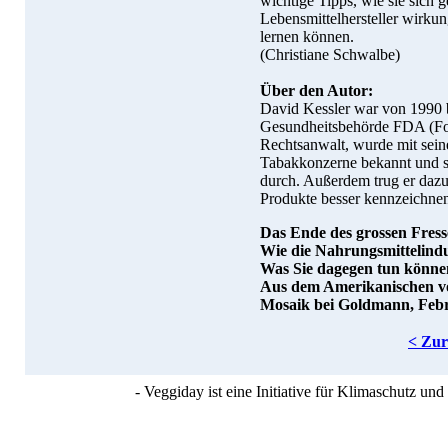
wichtige Tipps, wie sie sich 
Lebensmittelhersteller wirk
lernen können.
(Christiane Schwalbe)
Über den Autor:
David Kessler war von 1990 
Gesundheitsbehörde FDA (Foo
Rechtsanwalt, wurde mit sei
Tabakkonzerne bekannt und se
durch. Außerdem trug er dazu
Produkte besser kennzeichne
Das Ende des grossen Fress
Wie die Nahrungsmittelindus
Was Sie dagegen tun könne
Aus dem Amerikanischen v
Mosaik bei Goldmann, Febru
< Zu
- Veggiday ist eine Initiative für Klimaschutz u