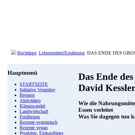
Buchtipps
Lebensmittel/Ernährung
DAS ENDE DES GROSSE
Hauptmenü
Das Ende des 
STARTSEITE
David Kessle
Initiative Veggiday
Bremen
Aktivitäten
Wie die Nahrungsmitte
Klimawandel
Essen verleitet
Landwirtschaft
Was Sie dagegen tun 
Ernährung
Rezepte vegetarisch
Rezepte vegan
Produkte, Einkauftipps