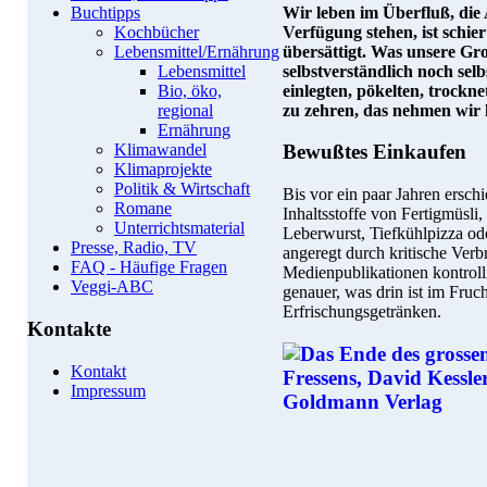
Wir leben im Überfluß, die
Buchtipps
Verfügung stehen, ist schi
Kochbücher
übersättigt. Was unsere G
Lebensmittel/Ernährung
selbstverständlich noch selb
Lebensmittel
einlegten, pökelten, trock
Bio, öko,
zu zehren, das nehmen wir
regional
Ernährung
Bewußtes Einkaufen
Klimawandel
Klimaprojekte
Politik & Wirtschaft
Bis vor ein paar Jahren ersc
Romane
Inhaltsstoffe von Fertigmüsl
Unterrichtsmaterial
Leberwurst, Tiefkühlpizza o
Presse, Radio, TV
angeregt durch kritische Verb
FAQ - Häufige Fragen
Medienpublikationen kontrol
Veggi-ABC
genauer, was drin ist im Fruc
Erfrischungsgetränken.
Kontakte
Kontakt
Impressum