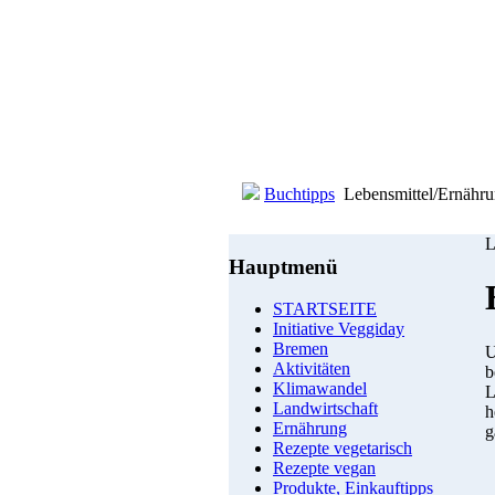
Buchtipps
Lebensmittel/Ernähr
L
Hauptmenü
STARTSEITE
Initiative Veggiday
Bremen
U
Aktivitäten
b
Klimawandel
L
Landwirtschaft
h
Ernährung
g
Rezepte vegetarisch
Rezepte vegan
Produkte, Einkauftipps