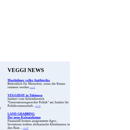
VEGGI NEWS
Masthühner voller Antibiotika
Bedrohlich für Menschen, wenn die Keime
resistent werden
--->
VEGGIDAY in Tübingen
Initiiert vom Arbeitsbereich
"Generationengerechte Politik" am Institut für
Politikwissenschaft...
--->
r
LAND GRABBING
Der neue Kolonialismus
Finanziell bestens ausgestattete Agro-
Investoren treiben afrikanische Kleinbauern in
den Ruin ...
--->