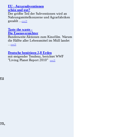
EU - Agrarsubventionen
schön und gut?
Der größte Teil der Subventionen wird an
Nahrungsmittelkonzerne und Agrarfabriken
gezahlt ...
--->
Taste the waste -
Die Essensvernichter
Bundesweite Aktionen zum Kinofilm. Warum
die Hälfte aller Lebensmittel im Müll landet
...
--->
Deutsche benötigen 2,8 Erden
mit steigender Tendenz, berichtet WWF
"Living Planet Report 2010"
--->
zu
en,