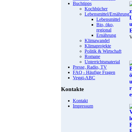
Buchtipps
Kochbücher
Lebensmittel/Ernährung
Lebensmittel
Bio, öko,
regional
Ernährung
V
Klimawandel
Klimaprojekte
Politik & Wirtschaft
Romane
Unterrichtsmaterial
Presse, Radio, TV
FAQ - Häufige Fragen
Veggi-ABC
Kontakte
Kontakt
Impressum