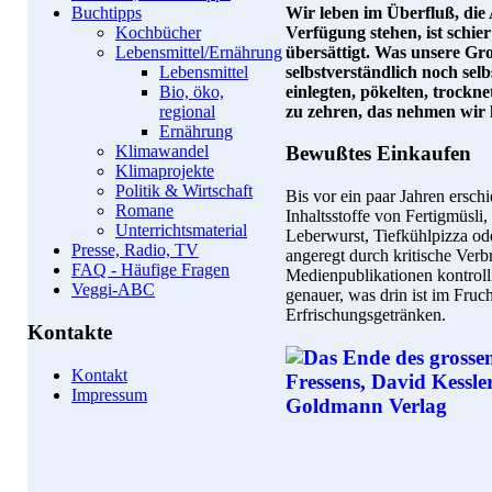
Wir leben im Überfluß, die
Buchtipps
Verfügung stehen, ist schi
Kochbücher
übersättigt. Was unsere G
Lebensmittel/Ernährung
selbstverständlich noch selb
Lebensmittel
einlegten, pökelten, trock
Bio, öko,
zu zehren, das nehmen wir
regional
Ernährung
Bewußtes Einkaufen
Klimawandel
Klimaprojekte
Politik & Wirtschaft
Bis vor ein paar Jahren ersc
Romane
Inhaltsstoffe von Fertigmüsl
Unterrichtsmaterial
Leberwurst, Tiefkühlpizza o
Presse, Radio, TV
angeregt durch kritische Verb
FAQ - Häufige Fragen
Medienpublikationen kontrol
Veggi-ABC
genauer, was drin ist im Fruc
Erfrischungsgetränken.
Kontakte
Kontakt
Impressum