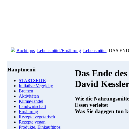
Buchtipps
Lebensmittel/Ernährung
Lebensmittel
DAS ENDE 
Hauptmenü
Das Ende des 
STARTSEITE
David Kessle
Initiative Veggiday
Bremen
Aktivitäten
Wie die Nahrungsmitte
Klimawandel
Essen verleitet
Landwirtschaft
Was Sie dagegen tun 
Ernährung
Rezepte vegetarisch
Rezepte vegan
Produkte, Einkauftipps