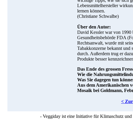
wichtige Tipps, wie sie sich 
Lebensmittelhersteller wirk
lernen können.
(Christiane Schwalbe)
Über den Autor:
David Kessler war von 1990 
Gesundheitsbehörde FDA (Foo
Rechtsanwalt, wurde mit sei
Tabakkonzerne bekannt und se
durch. Außerdem trug er dazu
Produkte besser kennzeichne
Das Ende des grossen Fress
Wie die Nahrungsmittelindus
Was Sie dagegen tun könne
Aus dem Amerikanischen v
Mosaik bei Goldmann, Febru
< Zu
- Veggiday ist eine Initiative für Klimaschutz u