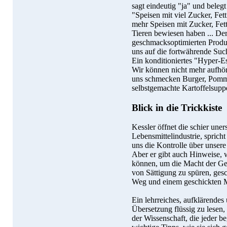
sagt eindeutig "ja" und beleg
"Speisen mit viel Zucker, Fet
mehr Speisen mit Zucker, Fet
Tieren bewiesen haben ... De
geschmacksoptimierten Produk
uns auf die fortwährende Suc
Ein konditioniertes "Hyper-E
Wir können nicht mehr aufhör
uns schmecken Burger, Pomme
selbstgemachte Kartoffelsupp
Blick in die Trickkiste
Kessler öffnet die schier uner
Lebensmittelindustrie, sprich
uns die Kontrolle über unser
Aber er gibt auch Hinweise, 
können, um die Macht der Ge
von Sättigung zu spüren, ge
Weg und einem geschickten M
Ein lehrreiches, aufklärendes
Übersetzung flüssig zu lesen,
der Wissenschaft, die jeder b