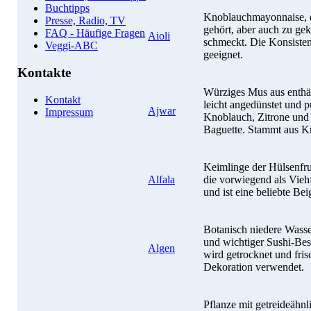
Buchtipps
Knoblauchmayonnaise, d
Presse, Radio, TV
gehört, aber auch zu g
FAQ - Häufige Fragen
Aioli
schmeckt. Die Konsisten
Veggi-ABC
geeignet.
Kontakte
Würziges Mus aus enthä
Kontakt
leicht angedünstet und p
Ajwar
Impressum
Knoblauch, Zitrone und 
Baguette. Stammt aus Kr
Keimlinge der Hülsenfru
Alfala
die vorwiegend als Viehfu
und ist eine beliebte Bei
Botanisch niedere Wasse
und wichtiger Sushi-Bes
Algen
wird getrocknet und fris
Dekoration verwendet.
Pflanze mit getreideähn