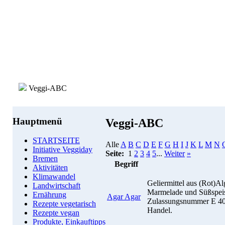
Veggi-ABC
Hauptmenü
Veggi-ABC
STARTSEITE
Alle
A
B
C
D
E
F
G
H
I
J
K
L
M
N
Initiative Veggiday
Seite:
1
2
3
4
5
...
Weiter
»
Bremen
Begriff
Aktivitäten
Klimawandel
Geliermittel aus (Rot)Alg
Landwirtschaft
Marmelade und Süßspeis
Ernährung
Agar Agar
Zulassungsnummer E 406
Rezepte vegetarisch
Handel.
Rezepte vegan
Produkte, Einkauftipps