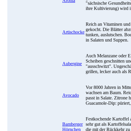
Aronia
"sächsische Gesundheit
ihre Kultivierung) wird
Reich an Vitaminen und
gekocht. Die Blätter ab
Artischocke
tunken, auslutschen. Bod
in Salaten und Suppen.
Auch Melanzane oder Eie
Scheiben geschnitten und
Aubergine
"ausschwitzt". Ungeschäl
grillen, lecker auch als 
Vor 8000 Jahren in Mitte
wachsen am Baum. Reich
Avocado
passt in Salate. Zitrone 
Guacamole-Dip: püriert,
Festkochende Kartoffel
Bamberger
sehr gut als Kartoffelsala
Hörnchen
die mit der Rückkehr zu