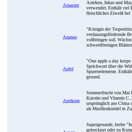
Azteken, Inkas und May
Amarant
verwendet. Enthält viel 
fleischliches Eiweiß bei 
"Königin der Tropenfrü
verdauungsfördernde Br
Ananas
vollbringen soll. Wächs
schwertförmigen Blätter
"One apple a day keeps t
Sprichwort über die Wir
Apfel
Spurenelemente. Enthält
gesund.
Sommerfrucht von Mai b
Karotin und Vitamin C.
Aprikose
ursprünglich aus China u
als Marillenknödel in Z
Supergesunde, herbe "I
getrocknet oder zu Kompo