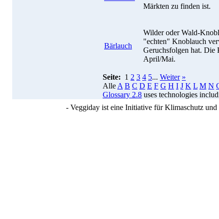
Märkten zu finden ist.
Wilder oder Wald-Knobla
"echten" Knoblauch ver
Bärlauch
Geruchsfolgen hat. Die 
April/Mai.
Seite:
1
2
3
4
5
...
Weiter
»
Alle
A
B
C
D
E
F
G
H
I
J
K
L
M
N
Glossary 2.8
uses technologies inclu
- Veggiday ist eine Initiative für Klimaschutz u