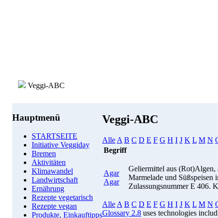
Veggi-ABC
Hauptmenü
Veggi-ABC
STARTSEITE
Alle
A
B
C
D
E
F
G
H
I
J
K
L
M
N
Initiative Veggiday
Begriff
Bremen
Aktivitäten
Geliermittel aus (Rot)Algen, a
Klimawandel
Agar
Marmelade und Süßspeisen in
Landwirtschaft
Agar
Zulassungsnummer E 406. Ko
Ernährung
Rezepte vegetarisch
Alle
A
B
C
D
E
F
G
H
I
J
K
L
M
N
Rezepte vegan
Glossary 2.8
uses technologies inclu
Produkte, Einkauftipps