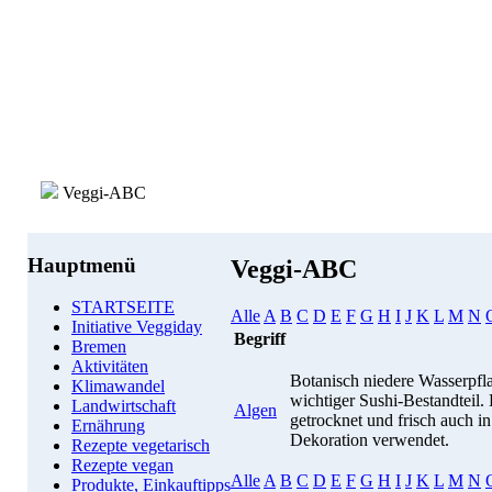
Veggi-ABC
Hauptmenü
Veggi-ABC
STARTSEITE
Alle
A
B
C
D
E
F
G
H
I
J
K
L
M
N
Initiative Veggiday
Begriff
Bremen
Aktivitäten
Botanisch niedere Wasserpfl
Klimawandel
wichtiger Sushi-Bestandteil
Landwirtschaft
Algen
getrocknet und frisch auch i
Ernährung
Dekoration verwendet.
Rezepte vegetarisch
Rezepte vegan
Alle
A
B
C
D
E
F
G
H
I
J
K
L
M
N
Produkte, Einkauftipps