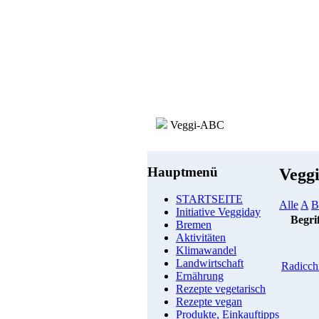
Veggi-ABC
Hauptmenü
Vegg
STARTSEITE
Alle
A
B
Initiative Veggiday
Begri
Bremen
Aktivitäten
Klimawandel
Landwirtschaft
Radicch
Ernährung
Rezepte vegetarisch
Rezepte vegan
Produkte, Einkauftipps