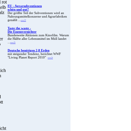
 rot
EU - Agrarsubventionen
gelb
schön und gut?
alz
Der größte Teil der Subventionen wird an
Nahrungsmittelkonzerne und Agrarfabriken
gezahlt ...
--->
Taste the waste -
Die Essensvernichter
Bundesweite Aktionen zum Kinofilm. Warum
er
die Hälfte aller Lebensmittel im Müll landet
...
--->
b
Deutsche benötigen 2,8 Erden
mit steigender Tendenz, berichtet WWF
"Living Planet Report 2010"
--->
lich
n
d
tt
icht