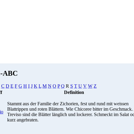
i-ABC
C
D
E
F
G
H
I
J
K
L
M
N
O
P
Q
R
S
T
U
V
W
Z
ff
Definition
Stammt aus der Familie der Zichorien, fest und rund mit weissen
Blattrippen und roten Blättern. Wie Chicoree bitter im Geschmack.
io
Treviso sind die Blätter länglich und lockerer. Schmeckt im Salat o
kurz angebraten.