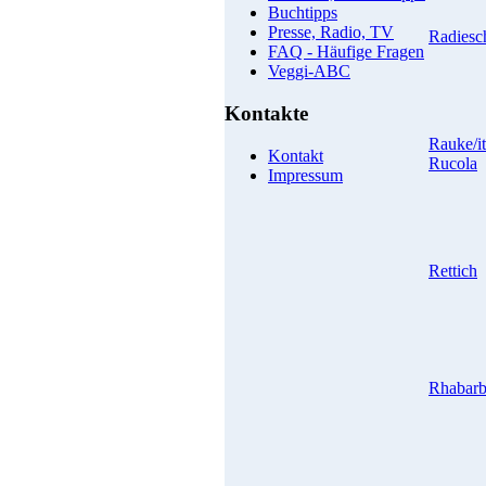
Buchtipps
Presse, Radio, TV
Radiesc
FAQ - Häufige Fragen
Veggi-ABC
Kontakte
Rauke/it
Kontakt
Rucola
Impressum
Rettich
Rhabarb