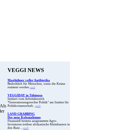
VEGGI NEWS
Masthühner voller Antibiotika
Bedrohlich für Menschen, wenn die Keime
resistent werden
--->
VEGGIDAY in Tübingen
Initiiert vom Arbeitsbereich
"Generationengerechte Politik" am Institut für
 Als
Politikwissenschaft...
--->
der
LAND GRABBING
Der neue Kolonialismus
Finanziell bestens ausgestattete Agro-
Investoren treiben afrikanische Kleinbauern in
den Ruin ...
--->