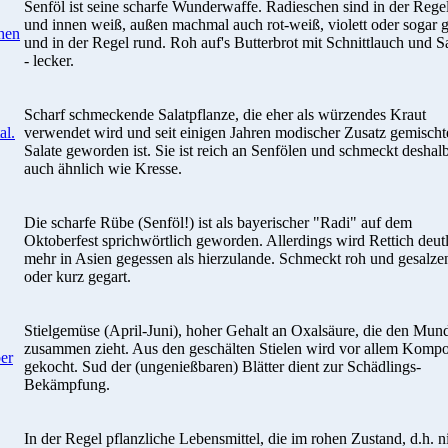
Senföl ist seine scharfe Wunderwaffe. Radieschen sind in der Regel
und innen weiß, außen machmal auch rot-weiß, violett oder sogar 
hen
und in der Regel rund. Roh auf's Butterbrot mit Schnittlauch und S
- lecker.
Scharf schmeckende Salatpflanze, die eher als würzendes Kraut
al.
verwendet wird und seit einigen Jahren modischer Zusatz gemischt
Salate geworden ist. Sie ist reich an Senfölen und schmeckt deshal
auch ähnlich wie Kresse.
Die scharfe Rübe (Senföl!) ist als bayerischer "Radi" auf dem
Oktoberfest sprichwörtlich geworden. Allerdings wird Rettich deut
mehr in Asien gegessen als hierzulande. Schmeckt roh und gesalze
oder kurz gegart.
Stielgemüse (April-Juni), hoher Gehalt an Oxalsäure, die den Mun
zusammen zieht. Aus den geschälten Stielen wird vor allem Kompo
er
gekocht. Sud der (ungenießbaren) Blätter dient zur Schädlings-
Bekämpfung.
In der Regel pflanzliche Lebensmittel, die im rohen Zustand, d.h. n