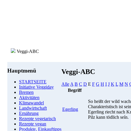
Veggi-ABC
Hauptmenü
Veggi-ABC
STARTSEITE
Alle
A
B
C
D
E
F
G
H
I
J
K
L
M
N
Initiative Veggiday
Begriff
Bremen
Aktivitäten
So heißt der wild wac
Klimawandel
Charakteristisch ist se
Landwirtschaft
Egerling
Egerling riecht nach Kr
Ernährung
Pilz kann tödlich seín.
Rezepte vegetarisch
Rezepte vegan
Produkte, Einkauftipps