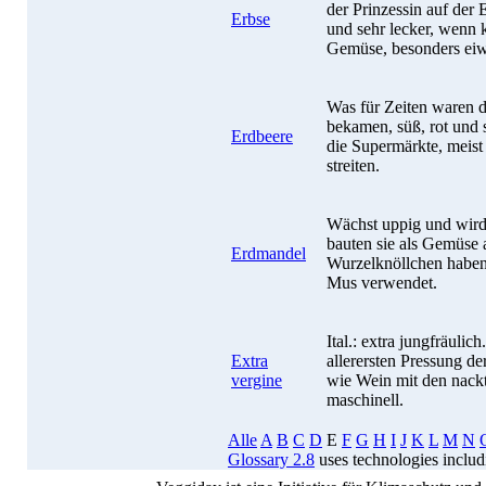
der Prinzessin auf der 
Erbse
und sehr lecker, wenn k
Gemüse, besonders eiw
Was für Zeiten waren d
bekamen, süß, rot und 
Erdbeere
die Supermärkte, meist
streiten.
Wächst uppig und wird
bauten sie als Gemüse
Erdmandel
Wurzelknöllchen haben 
Mus verwendet.
Ital.: extra jungfräulic
Extra
allerersten Pressung d
vergine
wie Wein mit den nackt
maschinell.
Alle
A
B
C
D
E
F
G
H
I
J
K
L
M
N
Glossary 2.8
uses technologies inclu