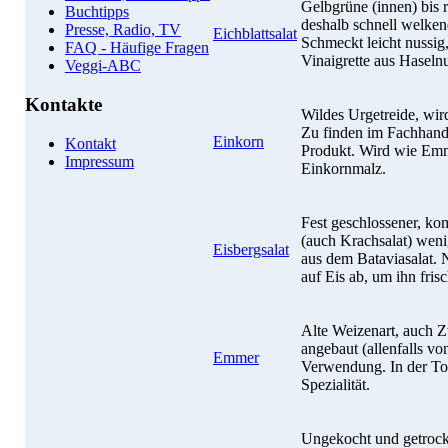
Gelbgrüne (innen) bis r
Buchtipps
deshalb schnell welken
Presse, Radio, TV
Eichblattsalat
Schmeckt leicht nussig,
FAQ - Häufige Fragen
Vinaigrette aus Haselnu
Veggi-ABC
Kontakte
Wildes Urgetreide, wird
Zu finden im Fachhande
Einkorn
Kontakt
Produkt. Wird wie Emnm
Impressum
Einkornmalz.
Fest geschlossener, ko
(auch Krachsalat) wen
Eisbergsalat
aus dem Bataviasalat. 
auf Eis ab, um ihn frisc
Alte Weizenart, auch 
angebaut (allenfalls vo
Emmer
Verwendung. In der Tos
Spezialität.
Ungekocht und getrockn