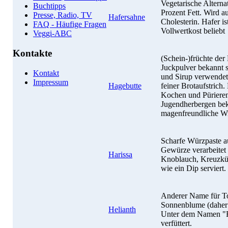
Vegetarische Altern
Buchtipps
Prozent Fett. Wird au
Presse, Radio, TV
Hafersahne
Cholesterin. Hafer is
FAQ - Häufige Fragen
Vollwertkost beliebt
Veggi-ABC
Kontakte
(Schein-)früchte der
Juckpulver bekannt si
Kontakt
und Sirup verwendet,
Impressum
Hagebutte
feiner Brotaufstrich
Kochen und Pürieren 
Jugendherbergen bek
magenfreundliche W
Scharfe Würzpaste au
Gewürze verarbeitet 
Harissa
Knoblauch, Kreuzküm
wie ein Dip serviert.
Anderer Name für To
Sonnenblume (daher 
Helianth
Unter dem Namen "Ro
verfüttert.