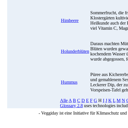
Sommerfrucht, die fr
Klostergärten kultivi
Himbeere
Heilkunde auch der 
viel Vitamin C, Mag
Daraus machten Mütt
Blüten wurden gewas
Holunderblüten
kochendem Wasser üb
wurde abgegossen, fe
Püree aus Kichererbs
und gemahlenem Sesa
Hummus
Leckerer Dip, der z
Vorspeisen-Tafel geh
Alle
A
B
C
D
E
F
G
H
I
J
K
L
M
N
Glossary 2.8
uses technologies inclu
- Veggiday ist eine Initiative für Klimaschutz u