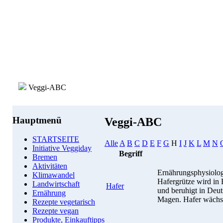
Veggi-ABC
Hauptmenü
Veggi-ABC
STARTSEITE
Alle
A
B
C
D
E
F
G
H
I
J
K
L
M
N
Initiative Veggiday
Begriff
Bremen
Aktivitäten
Ernährungsphysiolog
Klimawandel
Hafergrütze wird in
Landwirtschaft
Hafer
und beruhigt in Deut
Ernährung
Magen. Hafer wächst
Rezepte vegetarisch
Rezepte vegan
Produkte, Einkauftipps