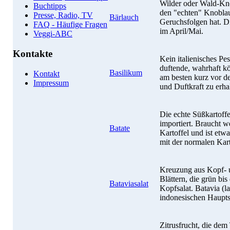
Wilder oder Wald-Knob
Buchtipps
den "echten" Knoblau
Presse, Radio, TV
Bärlauch
Geruchsfolgen hat. D
FAQ - Häufige Fragen
im April/Mai.
Veggi-ABC
Kontakte
Kein italienisches Pe
duftende, wahrhaft kö
Basilikum
Kontakt
am besten kurz vor d
Impressum
und Duftkraft zu erha
Die echte Süßkartoffe
importiert. Braucht 
Batate
Kartoffel und ist etw
mit der normalen Kar
Kreuzung aus Kopf- u
Blättern, die grün bis
Bataviasalat
Kopfsalat. Batavia (la
indonesischen Haupts
Zitrusfrucht, die de