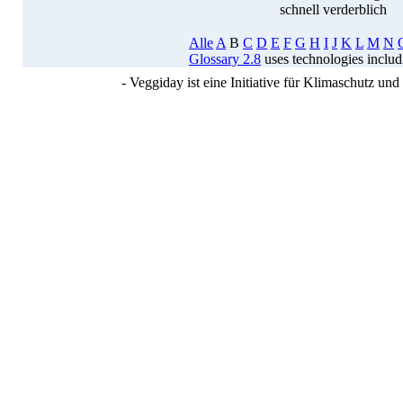
schnell verderblich
Alle
A
B
C
D
E
F
G
H
I
J
K
L
M
N
Glossary 2.8
uses technologies inclu
- Veggiday ist eine Initiative für Klimaschutz u