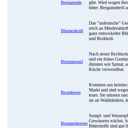
Bergamotte
gibt. Wird wegen ihre
bitter. Bergamotteöl 
Das "urdeutsche" Gem
reich an Minderalstof
Blumenkohl
ganz entwickelter Bl
und Brokkoli.
Nach neuer Rechtschr
und ein feines Gemüs
Brennnessel
dünsten wie Spinat, au
Küche verwendbar.
Kommen aus heimisch
Markt und sind wegen 
Brombeere
teuer. Sie müssen ra
sie an Waldrändern, le
Sumpf- und Wasserpfla
Gewässern wächst. Sch
Brunnenkresse
Bitterstoffe sind gut