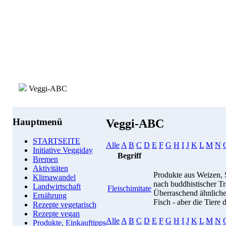
Veggi-ABC
Hauptmenü
Veggi-ABC
STARTSEITE
Alle
A
B
C
D
E
F
G
H
I
J
K
L
M
N
Initiative Veggiday
Begriff
Bremen
Aktivitäten
Produkte aus Weizen, S
Klimawandel
nach buddhistischer Tr
Landwirtschaft
Fleischimitate
Überraschend ähnlich
Ernährung
Fisch - aber die Tiere 
Rezepte vegetarisch
Rezepte vegan
Alle
A
B
C
D
E
F
G
H
I
J
K
L
M
N
Produkte, Einkauftipps