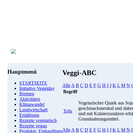
Hauptmenü
Veggi-ABC
STARTSEITE
Alle
A
B
C
D
E
F
G
H
I
J
K
L
M
N
Initiative Veggiday
Begriff
Bremen
Aktivitäten
Vegetarischer Quark aus Soj
Klimawandel
geschmacksneutral und daher v
Landwirtschaft
Tofu
und mit Kräuterzusätzen erhäl
Ernährung
Grundnahrungsmittel.
Rezepte vegetarisch
Rezepte vegan
Alle
A
B
C
D
E
F
G
H
I
J
K
L
M
N
Produkte, Einkauftipps