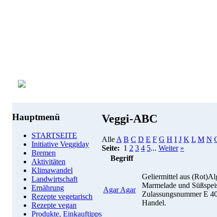
Hauptmenü
Veggi-ABC
STARTSEITE
Alle
A
B
C
D
E
F
G
H
I
J
K
L
M
N
Initiative Veggiday
Seite:
1
2
3
4
5
...
Weiter
»
Bremen
Begriff
Aktivitäten
Klimawandel
Geliermittel aus (Rot)Alg
Landwirtschaft
Marmelade und Süßspeis
Ernährung
Agar Agar
Zulassungsnummer E 406
Rezepte vegetarisch
Handel.
Rezepte vegan
Produkte, Einkauftipps