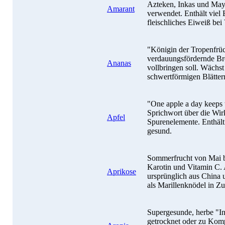
Azteken, Inkas und May
Amarant
verwendet. Enthält viel 
fleischliches Eiweiß bei 
"Königin der Tropenfrü
verdauungsfördernde Br
Ananas
vollbringen soll. Wächs
schwertförmigen Blätter
"One apple a day keeps t
Sprichwort über die Wir
Apfel
Spurenelemente. Enthält
gesund.
Sommerfrucht von Mai b
Karotin und Vitamin C.
Aprikose
ursprünglich aus China u
als Marillenknödel in Z
Supergesunde, herbe "I
getrocknet oder zu Kompo