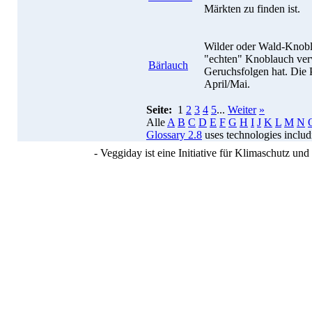
Märkten zu finden ist.
Wilder oder Wald-Knobla
"echten" Knoblauch ver
Bärlauch
Geruchsfolgen hat. Die 
April/Mai.
Seite:
1
2
3
4
5
...
Weiter
»
Alle
A
B
C
D
E
F
G
H
I
J
K
L
M
N
Glossary 2.8
uses technologies inclu
- Veggiday ist eine Initiative für Klimaschutz u