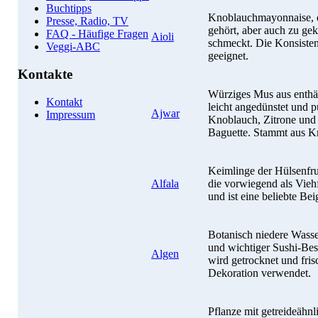
Buchtipps
Knoblauchmayonnaise, d
Presse, Radio, TV
gehört, aber auch zu g
FAQ - Häufige Fragen
Aioli
schmeckt. Die Konsisten
Veggi-ABC
geeignet.
Kontakte
Würziges Mus aus enthä
Kontakt
leicht angedünstet und p
Ajwar
Impressum
Knoblauch, Zitrone und 
Baguette. Stammt aus Kr
Keimlinge der Hülsenfru
Alfala
die vorwiegend als Viehfu
und ist eine beliebte Bei
Botanisch niedere Wasse
und wichtiger Sushi-Bes
Algen
wird getrocknet und fris
Dekoration verwendet.
Pflanze mit getreideähn