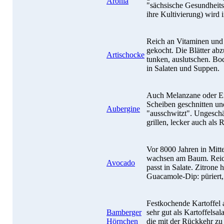
Aronia
"sächsische Gesundheit
ihre Kultivierung) wird
Reich an Vitaminen und
gekocht. Die Blätter ab
Artischocke
tunken, auslutschen. Bod
in Salaten und Suppen.
Auch Melanzane oder Eie
Scheiben geschnitten und
Aubergine
"ausschwitzt". Ungeschäl
grillen, lecker auch als 
Vor 8000 Jahren in Mitte
wachsen am Baum. Reich
Avocado
passt in Salate. Zitrone 
Guacamole-Dip: püriert,
Festkochende Kartoffel
Bamberger
sehr gut als Kartoffelsala
Hörnchen
die mit der Rückkehr zu