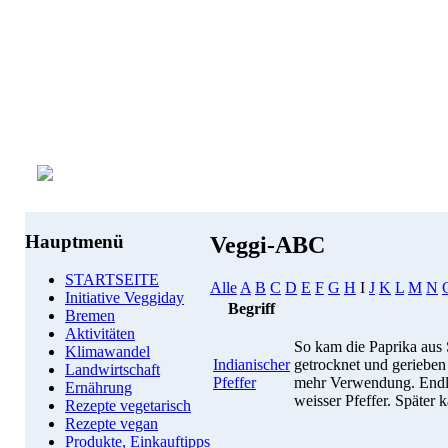
Hauptmenü
Veggi-ABC
STARTSEITE
Alle
A
B
C
D
E
F
G
H
I
J
K
L
M
N
Initiative Veggiday
Begriff
Bremen
Aktivitäten
So kam die Paprika aus
Klimawandel
Indianischer
getrocknet und geriebe
Landwirtschaft
Pfeffer
mehr Verwendung. Endli
Ernährung
weisser Pfeffer. Später
Rezepte vegetarisch
Rezepte vegan
Produkte, Einkauftipps