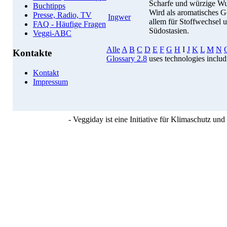
Scharfe und würzige Wur
Buchtipps
Wird als aromatisches G
Presse, Radio, TV
Ingwer
allem für Stoffwechsel
FAQ - Häufige Fragen
Südostasien.
Veggi-ABC
Alle
A
B
C
D
E
F
G
H
I
J
K
L
M
N
Kontakte
Glossary 2.8
uses technologies inclu
Kontakt
Impressum
- Veggiday ist eine Initiative für Klimaschutz u