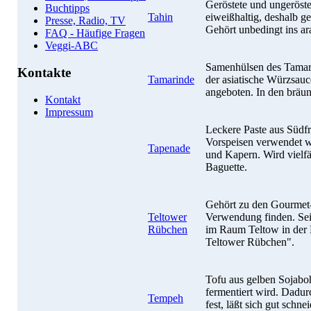
Geröstete und ungeröst
Buchtipps
Tahin
eiweißhaltig, deshalb ge
Presse, Radio, TV
Gehört unbedingt ins a
FAQ - Häufige Fragen
Veggi-ABC
Samenhülsen des Tamar
Kontakte
Tamarinde
der asiatische Würzsau
angeboten. In den bräu
Kontakt
Impressum
Leckere Paste aus Südfra
Vorspeisen verwendet w
Tapenade
und Kapern. Wird vielfäl
Baguette.
Gehört zu den Gourmet-
Teltower
Verwendung finden. Sei
Rübchen
im Raum Teltow in der
Teltower Rübchen".
Tofu aus gelben Sojabo
fermentiert wird. Dadur
Tempeh
fest, läßt sich gut schn