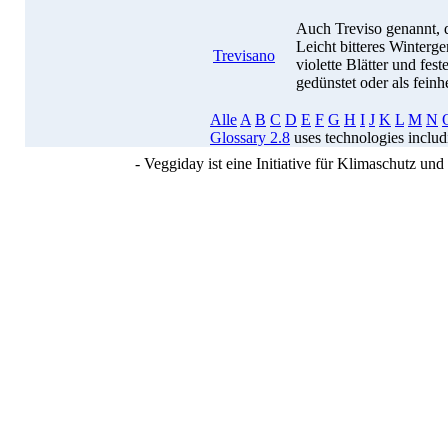
Auch Treviso genannt, d
Leicht bitteres Winterg
Trevisano
violette Blätter und fes
gedünstet oder als feinh
Alle
A
B
C
D
E
F
G
H
I
J
K
L
M
N
Glossary 2.8
uses technologies inclu
- Veggiday ist eine Initiative für Klimaschutz u