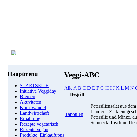
Hauptmenü
Veggi-ABC
STARTSEITE
Alle
A
B
C
D
E
F
G
H
I
J
K
L
M
N
Initiative Veggiday
Begriff
Bremen
Aktivitäten
Petersiliensalat aus dem
Klimawandel
Ländern. Zu klein gesc
Landwirtschaft
Tabouleh
Petersilie und Minze, a
Ernährung
Schmeckt frisch und leic
Rezepte vegetarisch
Rezepte vegan
Produkte, Einkauftipps