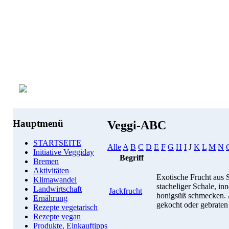
Hauptmenü
Veggi-ABC
STARTSEITE
Alle
A
B
C
D
E
F
G
H
I
J
K
L
M
N
Initiative Veggiday
Begriff
Bremen
Aktivitäten
Exotische Frucht aus 
Klimawandel
stacheliger Schale, in
Landwirtschaft
Jackfrucht
honigsüß schmecken. A
Ernährung
gekocht oder gebraten
Rezepte vegetarisch
Rezepte vegan
Produkte, Einkauftipps