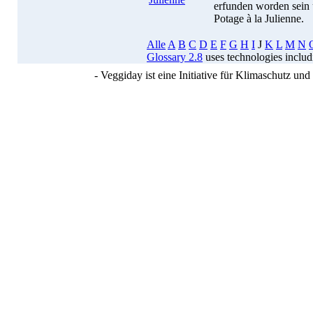
erfunden worden sein
Potage à la Julienne.
Alle
A
B
C
D
E
F
G
H
I
J
K
L
M
N
Glossary 2.8
uses technologies inclu
- Veggiday ist eine Initiative für Klimaschutz u