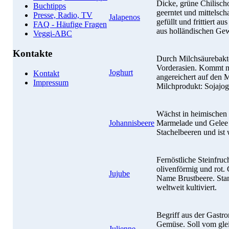
Dicke, grüne Chilischo
Buchtipps
geerntet und mittelscha
Presse, Radio, TV
Jalapenos
gefüllt und frittiert
FAQ - Häufige Fragen
aus holländischen Ge
Veggi-ABC
Kontakte
Durch Milchsäurebakte
Vorderasien. Kommt m
Joghurt
Kontakt
angereichert auf den 
Impressum
Milchprodukt: Sojajog
Wächst in heimischen
Johannisbeere
Marmelade und Gelee v
Stachelbeeren und ist 
Fernöstliche Steinfruc
olivenförmig und rot. G
Jujube
Name Brustbeere. Sta
weltweit kultiviert.
Begriff aus der Gastro
Gemüse. Soll vom gl
Julienne