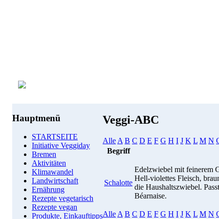
Hauptmenü
Veggi-ABC
STARTSEITE
Alle
A
B
C
D
E
F
G
H
I
J
K
L
M
N
Initiative Veggiday
Begriff
Bremen
Aktivitäten
Edelzwiebel mit feinerem G
Klimawandel
Hell-violettes Fleisch, bra
Landwirtschaft
Schalotte
die Haushaltszwiebel. Passt
Ernährung
Béarnaise.
Rezepte vegetarisch
Rezepte vegan
Alle
A
B
C
D
E
F
G
H
I
J
K
L
M
N
Produkte, Einkauftipps