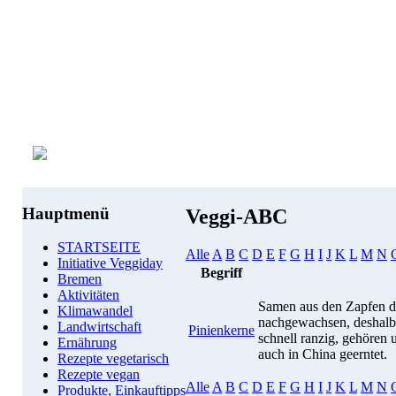
Hauptmenü
Veggi-ABC
STARTSEITE
Alle
A
B
C
D
E
F
G
H
I
J
K
L
M
N
Initiative Veggiday
Begriff
Bremen
Aktivitäten
Samen aus den Zapfen der
Klimawandel
nachgewachsen, deshalb 
Landwirtschaft
Pinienkerne
schnell ranzig, gehören
Ernährung
auch in China geerntet.
Rezepte vegetarisch
Rezepte vegan
Alle
A
B
C
D
E
F
G
H
I
J
K
L
M
N
Produkte, Einkauftipps