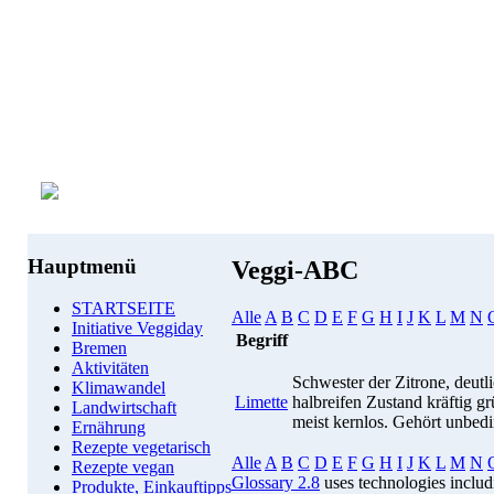
Hauptmenü
Veggi-ABC
STARTSEITE
Alle
A
B
C
D
E
F
G
H
I
J
K
L
M
N
Initiative Veggiday
Begriff
Bremen
Aktivitäten
Schwester der Zitrone, deutl
Klimawandel
Limette
halbreifen Zustand kräftig gr
Landwirtschaft
meist kernlos. Gehört unbedi
Ernährung
Rezepte vegetarisch
Alle
A
B
C
D
E
F
G
H
I
J
K
L
M
N
Rezepte vegan
Glossary 2.8
uses technologies inclu
Produkte, Einkauftipps