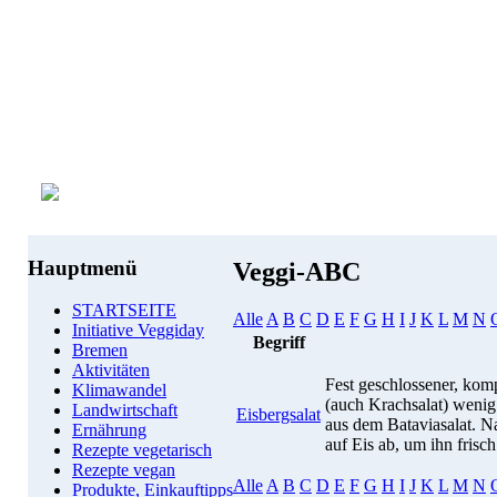
Hauptmenü
Veggi-ABC
STARTSEITE
Alle
A
B
C
D
E
F
G
H
I
J
K
L
M
N
Initiative Veggiday
Begriff
Bremen
Aktivitäten
Fest geschlossener, komp
Klimawandel
(auch Krachsalat) wenig
Landwirtschaft
Eisbergsalat
aus dem Bataviasalat. N
Ernährung
auf Eis ab, um ihn frisch
Rezepte vegetarisch
Rezepte vegan
Alle
A
B
C
D
E
F
G
H
I
J
K
L
M
N
Produkte, Einkauftipps