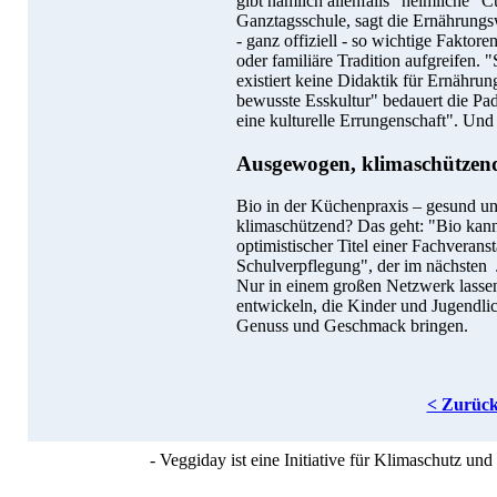
gibt nämlich allenfalls "heimliche" 
Ganztagsschule, sagt die Ernährungs
- ganz offiziell - so wichtige Faktor
oder familiäre Tradition aufgreifen. 
existiert keine Didaktik für Ernährun
bewusste Esskultur" bedauert die Pad
eine kulturelle Errungenschaft". Und 
Ausgewogen, klimaschützend
Bio in der Küchenpraxis – gesund un
klimaschützend? Das geht: "Bio kann
optimistischer Titel einer Fachveran
Schulverpflegung", der im nächsten J
Nur in einem großen Netzwerk lassen
entwickeln, die Kinder und Jugendli
Genuss und Geschmack bringen.
< Zurüc
- Veggiday ist eine Initiative für Klimaschutz u