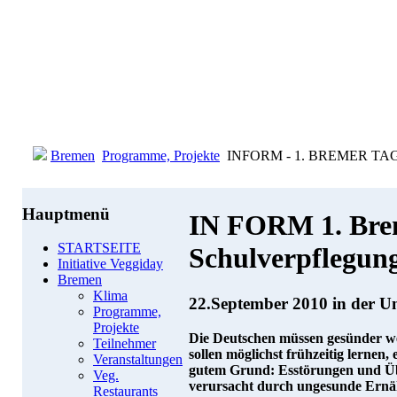
Bremen
Programme, Projekte
INFORM - 1. BREMER T
Hauptmenü
IN FORM 1. Bre
STARTSEITE
Schulverpflegun
Initiative Veggiday
Bremen
Klima
22.September 2010 in der Un
Programme,
Projekte
Die Deutschen müssen gesünder we
Teilnehmer
sollen möglichst frühzeitig lernen,
Veranstaltungen
gutem Grund: Esstörungen und Üb
Veg.
verursacht durch ungesunde Ernäh
Restaurants