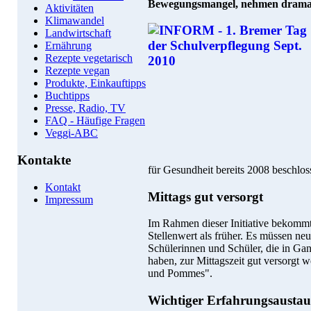
Bewegungsmangel, nehmen dramat
Aktivitäten
Klimawandel
Landwirtschaft
Ernährung
Rezepte vegetarisch
Rezepte vegan
Produkte, Einkauftipps
Buchtipps
Presse, Radio, TV
FAQ - Häufige Fragen
Veggi-ABC
Kontakte
für Gesundheit bereits 2008 beschlo
Kontakt
Mittags gut versorgt
Impressum
Im Rahmen dieser Initiative bekommt
Stellenwert als früher. Es müssen n
Schülerinnen und Schüler, die in Ga
haben, zur Mittagszeit gut versorgt w
und Pommes".
Wichtiger Erfahrungsaustau