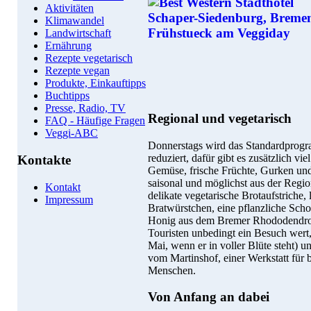
Aktivitäten
Klimawandel
Landwirtschaft
Ernährung
Rezepte vegetarisch
Rezepte vegan
Produkte, Einkauftipps
Buchtipps
Presse, Radio, TV
Regional und vegetarisch
FAQ - Häufige Fragen
Veggi-ABC
Donnerstags wird das Standardprogr
reduziert, dafür gibt es zusätzlich vi
Kontakte
Gemüse, frische Früchte, Gurken un
saisonal und möglichst aus der Regi
Kontakt
delikate vegetarische Brotaufstriche, 
Impressum
Bratwürstchen, eine pflanzliche Sch
Honig aus dem Bremer Rhododendro
Touristen unbedingt ein Besuch wert,
Mai, wenn er in voller Blüte steht) u
vom Martinshof, einer Werkstatt für 
Menschen.
Von Anfang an dabei