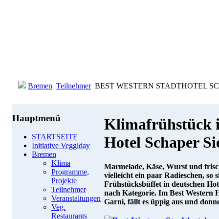
Bremen
Teilnehmer
BEST WESTERN STADTHOTEL SCHA
Hauptmenü
Klimafrühstück 
STARTSEITE
Hotel Schaper S
Initiative Veggiday
Bremen
Klima
Marmelade, Käse, Wurst und fris
Programme,
vielleicht ein paar Radieschen, so 
Projekte
Frühstücksbüffet in deutschen Hote
Teilnehmer
nach Kategorie. Im Best Western 
Veranstaltungen
Garni, fällt es üppig aus und donn
Veg.
Restaurants