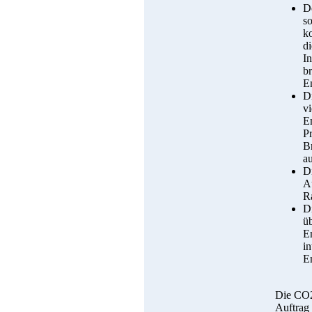
D
s
k
di
I
b
En
D
vi
E
Pr
B
a
D
A
R
D
üb
E
in
E
Die CO2
Auftrag