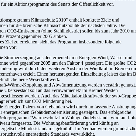
für ein Aktionsprogramm des Senats der Öffentlichkeit vor.
tionsprogramm Klimaschutz 2010" enthält konkrete Ziele und
en für die bremische Klimaschutzpolitik der nächsten Jahre. Die
hen CO2-Emissionen (ohne Stahlindustrie) sollen bis zum Jahr 2010 u
chs Prozent gegenüber 2005 sinken.
s Ziel zu erreichen, sieht das Programm insbesondere folgende
men vor:
ie Stromerzeugung aus den erneuerbaren Energien Wind, Wasser und
onne wird gegenüber 2005 um den Faktor 4 gesteigert. Die größte CO2
inderung wird durch den weiteren Ausbau der Windkraft in Bremen u
emerhaven erzielt. Einen herausragenden Einzelbeitrag leistet das im 
efindliche neue Weserkraftwerk.
raft-Wärme-Kopplung und Abwärmenutzung werden verstärkt genutzt.
ie Überseestadt soll an das Fernwärmenetz im Bremer Westen
ngeschlossen werden. Auch das Mittelkalorikkraftwerk der swb-Gruppe
rägt erheblich zur CO2-Minderung bei.
ie Energieeffizienz von Gebäuden wird durch umfassende Anstrengun
ur energetischen Gebäudemodernisierung gesteigert. Das erfolgreiche
örderprogramm "Wärmeschutz im Wohngebäudebestand" wird auf ho
iveau fortgesetzt. Die Wohnungsbauförderung wird künftig an
nergetische Mindeststandards geknüpft. Im Neubau werden grundsätzli
spruchsvolle energetische Standards verwirklicht.