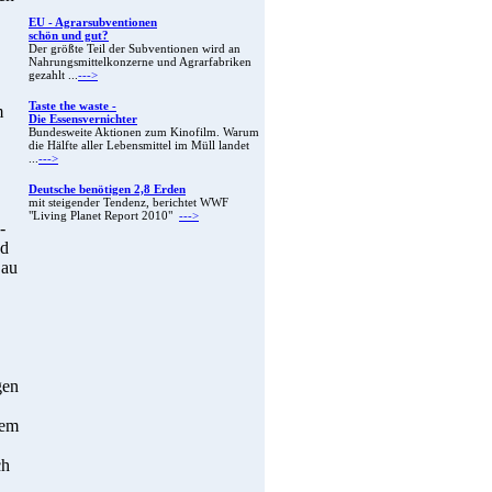
EU - Agrarsubventionen
schön und gut?
Der größte Teil der Subventionen wird an
Nahrungsmittelkonzerne und Agrarfabriken
gezahlt ...
--->
Taste the waste -
m
Die Essensvernichter
Bundesweite Aktionen zum Kinofilm. Warum
die Hälfte aller Lebensmittel im Müll landet
...
--->
Deutsche benötigen 2,8 Erden
mit steigender Tendenz, berichtet WWF
"Living Planet Report 2010"
--->
-
nd
Bau
gen
hem
ch