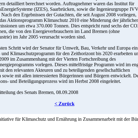
rn detailliert berechnet worden. Auftragnehmer waren das Institut für
sEnergieSysteme (IZES), Saarbrücken, sowie die Ingenieurgruppe IVV
Nach den Ergebnissen der Gutachten, die seit August 2008 vorliegen,
 das Aktionsprogramm Klimaschutz 2010 eine Minderung der jährliche
ssionen um etwa 370.000 Tonnen. Dies entspricht rund sechs der CO
nen, die von den Energieverbrauchern im Land Bremen (ohne
ustrie) im Jahr 2005 verursacht worden sind.
ten Schritt wird der Senator für Umwelt, Bau, Verkehr und Europa ein
- und Klimaschutzprogramm für den Zeithorizont bis 2020 erarbeiten u
 2009 im Zusammenhang mit der Vierten Fortschreibung des
nergieprogramms vorlegen. Dieses mittelfristige Programm wird im en
it den relevanten Akteuren und zu beteiligenden gesellschaftlichen
sowie mit allen interessierten Bürgerinnen und Bürgern entwickelt. D
ons- und Beteiligungsprozess wird im Herbst 2008 eingeleitet.
itteilung des Senats Bremen, 08.09.2008
< Zurück
Initiative für Klimaschutz und Ernährung in Zusammenarbeit mit der Bü