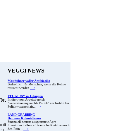
VEGGI NEWS
Masthühner voller Antibiotika
Bedrohlich für Menschen, wenn die Keime
resistent werden
--->
VEGGIDAY in Tübingen
Dr.
Initiiert vom Arbeitsbereich
"Generationengerechte Politik" am Institut für
Politikwissenschaft...
--->
LAND GRABBING
Der neue Kolonialismus
Finanziell bestens ausgestattete Agro-
ritt
Investoren treiben afrikanische Kleinbauern in
en
den Ruin ...
--->