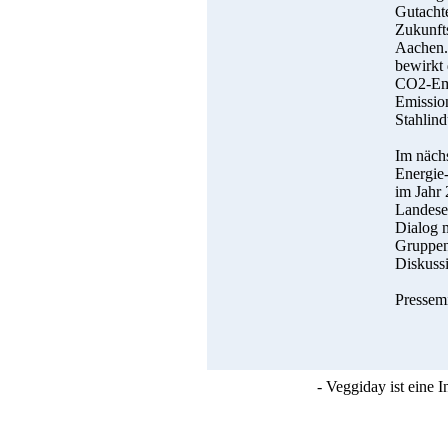
Gutachte
Zukunft
Aachen. 
bewirkt
CO2-Emi
Emissio
Stahlind
Im nächs
Energie
im Jahr
Landese
Dialog m
Gruppen 
Diskussi
Pressem
- Veggiday ist eine 