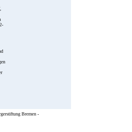
,
n
2-
nd
gen
er
rgerstiftung Bremen -