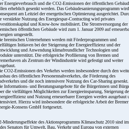
er Energieverbrauch und die CO2-Emissionen der öffentlichen Gebäu
ollen erheblich gesenkt werden. Das Gebäudesanierungsprogramm wird
onsequent am Leitziel der energetischen Optimierung ausgerichtet. Dur
e verstärkte Nutzung des Energiespar-Contracting wird privates
nvestitionskapital und Know-how mobilisiert. Die Stromversorgung der
remischen öffentlichen Gebäude wird zum 1. Januar 2009 auf erneuerb
ergien umgestellt.
ie bremischen Unternehmen werden mit Förderprogrammen und
elfältigen Initiaven bei der Steigerung der Energieeffizienz und der
ntwicklung und Anwendung klimafreundlicher Technologien und
odukte unterstützt. Die erfolgreiche Profilierung von Bremen und
remerhaven als Zentrum der Windindustrie wird gefestigt und weiter
usgebaut.
ie CO2-Emissionen des Verkehrs werden insbesondere durch den weit
usbau des öffentlichen Personennahverkehrs, die Förderung des
adverkehrs und die noch intensivere Nutzung des Car-Sharing gesenkt.
ie Informations- und Beratungsangebote für die Bürgerinnen und Bürg
er die vielfältigen Möglichkeiten zur Energieeinsparung, Steigerung de
nergieeffizienz und Nutzung erneuerbarer Energien werden ausgebaut 
tensiviert. Hierzu wird insbesondere die erfolgreiche Arbeit der Bremer
nergie-Konsens GmbH fortgesetzt.
-Minderungseffekte des Aktionsprogramms Klimaschutz 2010 sind im
 des Senators für Umwelt, Bau, Verkehr und Europa von externen