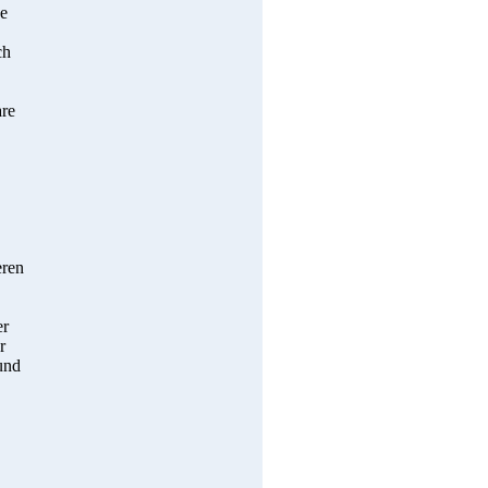
de
ch
are
eren
er
r
und