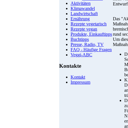
Aktivitäten
Entwurf 
Klimawandel
Landwirtschaft
Das "Ak
Ernährung
Maßnahm
Rezepte vegetarisch
bremisc
Rezepte vegan
rund se
Produkte, Einkauftipps
Um diese
Buchtipps
Maßnah
Presse, Radio, TV
FAQ - Häufige Fragen
D
Veggi-ABC
S
M
Kontakte
Br
b
Kontakt
K
Impressum
D
a
t
D
z
F
N
e
an