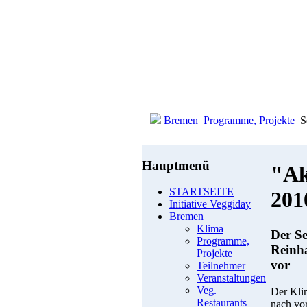
Bremen
Programme, Projekte
S
Hauptmenü
"Ak
STARTSEITE
201
Initiative Veggiday
Bremen
Klima
Der S
Programme,
Reinh
Projekte
vor
Teilnehmer
Veranstaltungen
Veg.
Der Klim
Restaurants
nach vor