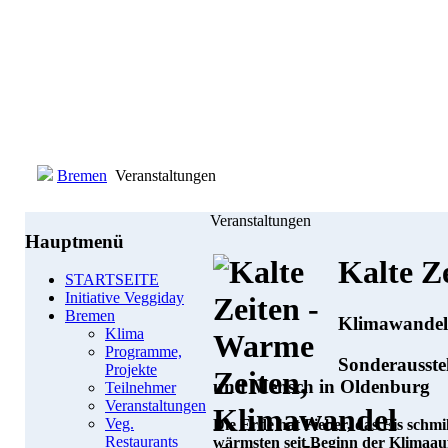
Bremen
Veranstaltungen
Veranstaltungen
Hauptmenü
Kalte Z
STARTSEITE
Initiative Veggiday
Bremen
Klimawandel(
Klima
Programme,
Sonderausste
Projekte
und Mensch in Oldenburg
Teilnehmer
Veranstaltungen
Veg.
Die Erde hat Fieber, das Eis schmi
Restaurants
wärmsten seit Beginn der Klimaa