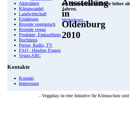
Aktivitäten
der Atmosphäre ist heute höher als
Klimawandel
Jahren.
Landwirtschaft
Ernährung
Weiterlesen...
Rezepte vegetarisch
Rezepte vegan
Produkte, Einkauftipps
Buchtipps
Presse, Radio, TV
FAQ - Häufige Fragen
Veggi-ABC
Kontakte
Kontakt
Impressum
- Veggiday ist eine Initiative für Klimaschutz u