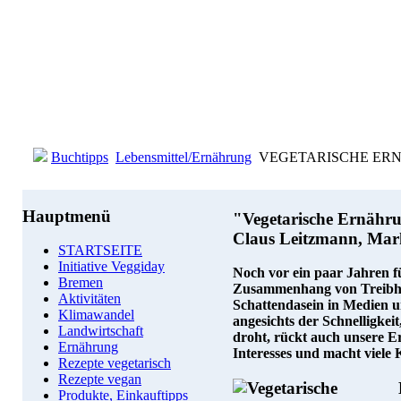
Buchtipps
Lebensmittel/Ernährung
VEGETARISCHE ERNÄHR
Hauptmenü
"Vegetarische Ernähr
Claus Leitzmann, Mar
STARTSEITE
Initiative Veggiday
Noch vor ein paar Jahren f
Bremen
Zusammenhang von Treibha
Aktivitäten
Schattendasein in Medien u
Klimawandel
angesichts der Schnelligkei
Landwirtschaft
droht, rückt auch unsere E
Ernährung
Interesses und macht viele
Rezepte vegetarisch
Rezepte vegan
Produkte, Einkauftipps