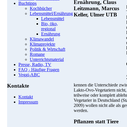
Buchtipps
Kochbücher
Lebensmittel/Ernährung
Lebensmittel
Bio, öko,
regional
Ernährung
Klimawandel
Klimaprojekte
Politik & Wirtschaft
Romane
Unterrichtsmaterial
Presse, Radio, TV
FAQ - Häufige Fragen
Veggi-ABC
kennen die Unterschiede zwis
Kontakte
Lakto-Ovo-Vegetariern nicht,
teilweise oder komplett ableh
Kontakt
Vegetarier in Deutschland (St
Impressum
2009) wollen nicht alle als g
werden.
Pflanzen statt Tiere