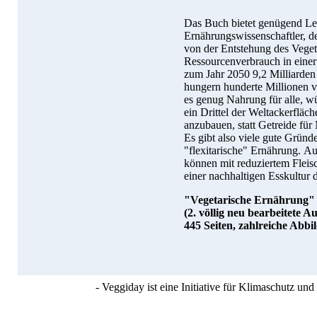
Das Buch bietet genügend Les
Ernährungswissenschaftler, de
von der Entstehung des Vege
Ressourcenverbrauch in einer
zum Jahr 2050 9,2 Milliarde
hungern hunderte Millionen v
es genug Nahrung für alle, wü
ein Drittel der Weltackerfläch
anzubauen, statt Getreide fü
Es gibt also viele gute Gründ
"flexitarische" Ernährung. A
können mit reduziertem Flei
einer nachhaltigen Esskultur 
"Vegetarische Ernährung" 
(2. völlig neu bearbeitete A
445 Seiten, zahlreiche Abb
- Veggiday ist eine Initiative für Klimaschutz u