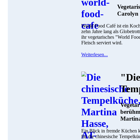
Vegetaris
Carolyn 
World Food Café ist ein Koc
zehn Jahre lang als Globetrott
ihr vegetarisches "World Foo
Fleisch serviert wird.
Weiterlesen...
"Die
Tem
Vegetar
berühmt
Martin
Ein Blick in fremde Küchen k
für die chinesische Tempelküc