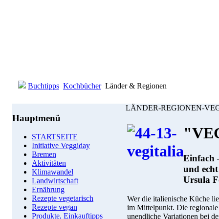
Buchtipps
Kochbücher
Länder & Regionen
LÄNDER-REGIONEN-VE
Hauptmenü
"VE
STARTSEITE
Initiative Veggiday
Bremen
Einfach –
Aktivitäten
und echt 
Klimawandel
Ursula F
Landwirtschaft
Ernährung
Rezepte vegetarisch
Wer die italienische Küche lie
Rezepte vegan
im Mittelpunkt. Die regionale
Produkte, Einkauftipps
unendliche Variationen bei 