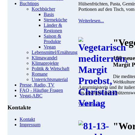
Buchtipps
Hülsenfrüchten, Pasta, Gemüs
Kochbücher
Portionen auf den Tisch, vom 
Basis
Sterneküche
Weiterlesen...
Länder &
Regionen
Saison &
"Veg
Produkte
Vegan
Lebensmittel/Ernährung
100 neue
Klimawandel
Klimaprojekte
Margit P
Politik & Wirtschaft
Romane
Die medite
Unterrichtsmaterial
Weltkulture
Presse, Radio, TV
Agrarministerin und ihr itali
FAQ - Häufige Fragen
ein gesunder und schützenswer
Veggi-ABC
Weiterlesen...
Kontakte
Kontakt
"Wor
Impressum