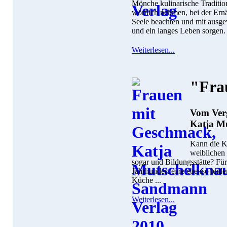
Mönche kulinarische Traditio
wörtlich nehmen, bei der Ern
Seele beachten und mit ausge
und ein langes Leben sorgen.
Weiterlesen...
"Fra
Vom Verg
Katja M
Kann die Kü
weiblichen
sogar und Bildungsstätte? Fü
Jahrhundert eine ebenso leide
Küche ...
Weiterlesen...