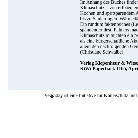
Im Anhang des Buches finden 
Klimaschutz – von effizient
Kochen und spritsparendem A
bis zu Sanierungen, Wärmedäm
Ein rundum faktenreiches (Leh
spannender liest. Palmers ma
Klimaschutz mitnichten ein pa
als eine bürgerschaftliche A
allem den nachfolgenden Gene
(Christiane Schwalbe)
Verlag Kiepenheur & Wits
KiWi Paperback 1105, April
- Veggiday ist eine Initiative für Klimaschutz u