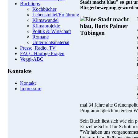
Stadt macht blau" so gut um
Buchtipps
Bürgerbewegung geworden 
Kochbücher
Lebensmittel/Ernährung
Klimawandel
Klimaprojekte
Politik & Wirtschaft
Romane
Unterrichtsmaterial
Presse, Radio, TV
FAQ - Häufige Fragen
Veggi-ABC
Kontakte
Kontakt
Impressum
mal 34 Jahre alte Grünenpoliti
Programm gleich im ersten W
Sein Buch liest sich wie ein 
Einzelne Schritt für Schritt 
"Wir haben uns vorgenommen
bis zum Jahr 2020 aus eigener