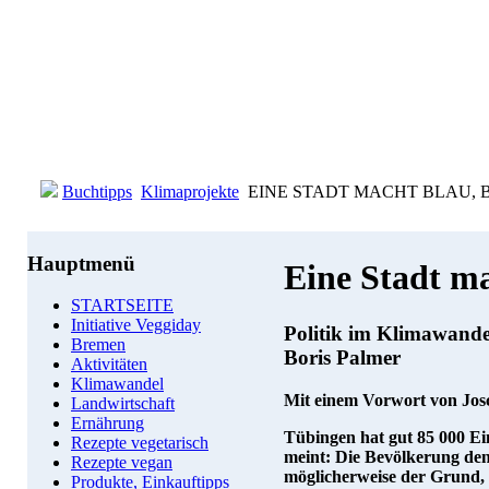
Buchtipps
Klimaprojekte
EINE STADT MACHT BLAU, Bor
Hauptmenü
Eine Stadt m
STARTSEITE
Initiative Veggiday
Politik im Klimawande
Bremen
Boris Palmer
Aktivitäten
Klimawandel
Mit einem Vorwort von Jos
Landwirtschaft
Ernährung
Tübingen hat gut 85 000 Ein
Rezepte vegetarisch
meint: Die Bevölkerung denkt
Rezepte vegan
möglicherweise der Grund,
Produkte, Einkauftipps