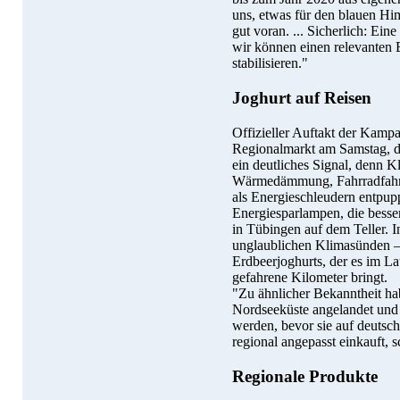
uns, etwas für den blauen H
gut voran. ... Sicherlich: Eine
wir können einen relevanten B
stabilisieren."
Joghurt auf Reisen
Offizieller Auftakt der Kamp
Regionalmarkt am Samstag, d
ein deutliches Signal, denn K
Wärmedämmung, Fahrradfahren
als Energieschleudern entpup
Energiesparlampen, die besser
in Tübingen auf dem Teller. I
unglaublichen Klimasünden –
Erdbeerjoghurts, der es im La
gefahrene Kilometer bringt.
"Zu ähnlicher Bekanntheit ha
Nordseeküste angelandet un
werden, bevor sie auf deutsch
regional angepasst einkauft, 
Regionale Produkte