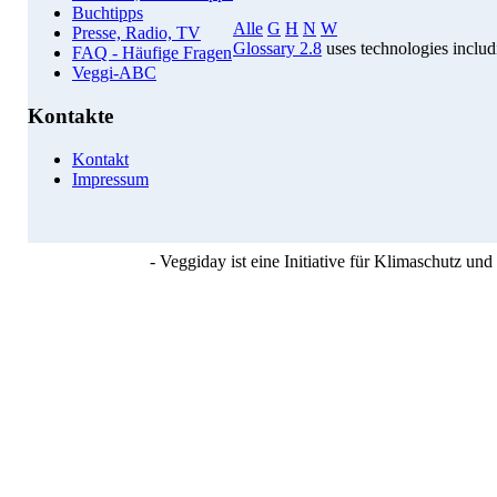
Buchtipps
Alle
G
H
N
W
Presse, Radio, TV
Glossary 2.8
uses technologies inclu
FAQ - Häufige Fragen
Veggi-ABC
Kontakte
Kontakt
Impressum
- Veggiday ist eine Initiative für Klimaschutz u