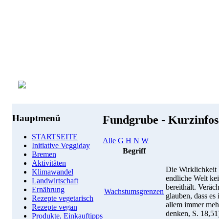
Hauptmenü
Fundgrube - Kurzinfo
STARTSEITE
Alle
G
H
N
W
Initiative Veggiday
Begriff
Bremen
Aktivitäten
Die Wirklichkeit
Klimawandel
endliche Welt k
Landwirtschaft
bereithält. Veräc
Ernährung
Wachstumsgrenzen
glauben, dass es 
Rezepte vegetarisch
allem immer mehr
Rezepte vegan
denken, S. 18,51
Produkte, Einkauftipps