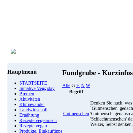
Hauptmenü
Fundgrube - Kurzinfo
STARTSEITE
Alle
G
H
N
W
Initiative Veggiday
Begriff
Bremen
Aktivitäten
Denken Sie nach, was 
Klimawandel
`Gutmenschen' gedacht 
Landwirtschaft
Gutmenschen
'Gutmensch' genauso al
Ernährung
'Schlechtmenschen' das
Rezepte vegetarisch
Welzer, Selbst denken,
Rezepte vegan
Produkte, Einkauftipps