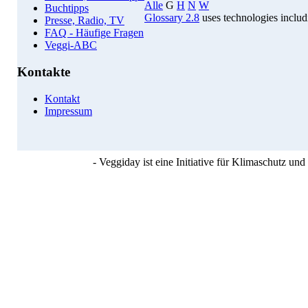
Alle
G
H
N
W
Buchtipps
Glossary 2.8
uses technologies inclu
Presse, Radio, TV
FAQ - Häufige Fragen
Veggi-ABC
Kontakte
Kontakt
Impressum
- Veggiday ist eine Initiative für Klimaschutz u