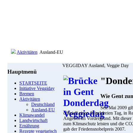
Aktivitäten
Ausland-EU
VEGGIDAY Ausland, Veggie Day
Hauptmenü
"Donder
STARTSEITE
Initiative Veggiday
Bremen
Wie Gent zum
Aktivitäten
Deutschland
Seit Mai 2009 gib
Ausland-EU
offiziell einen fleischfreien Tag, in 
Klimawandel
Angebot im Vordergrund. Mit dieser
Landwirtschaft
zum Klimaschutz leisten und die CO
Ernährung
gab der Friedensnobelpreis 2007.
Rezepte vegetarisch