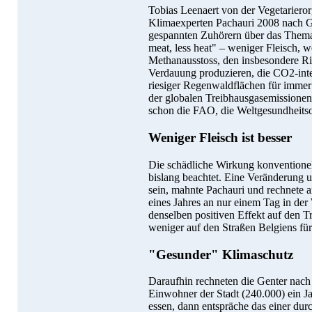
Tobias Leenaert von der Vegetariero
Klimaexperten Pachauri 2008 nach Gen
gespannten Zuhörern über das Them
meat, less heat" – weniger Fleisch,
Methanausstoss, den insbesondere Ri
Verdauung produzieren, die CO2-int
riesiger Regenwaldflächen für immer
der globalen Treibhausgasemissionen 
schon die FAO, die Weltgesundheitsor
Weniger Fleisch ist besser
Die schädliche Wirkung konventionell
bislang beachtet. Eine Veränderung 
sein, mahnte Pachauri und rechnete a
eines Jahres an nur einem Tag in der
denselben positiven Effekt auf den T
weniger auf den Straßen Belgiens für
"Gesunder" Klimaschutz
Daraufhin rechneten die Genter nac
Einwohner der Stadt (240.000) ein J
essen, dann entspräche das einer du