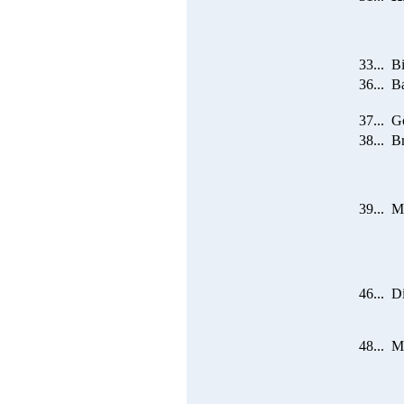
33...
Bi
36...
Ba
37...
Gö
38...
B
39...
M
46...
D
48...
M