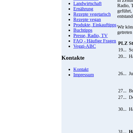
in Zeitu
Landwirtschaft
Radio, 
Ernährung
geführt,
Rezepte vegetarisch
entstand
Rezepte vegan
Produkte, Einkauftipps
Wir könn
Buchtipps
getreten
Presse, Radio, TV
FAQ - Häufige Fragen
PLZ
S
Veggi-ABC
19...
S
20...
H
Kontakte
Kontakt
26...
Ju
Impressum
27...
B
27...
D
30...
H
31...
H