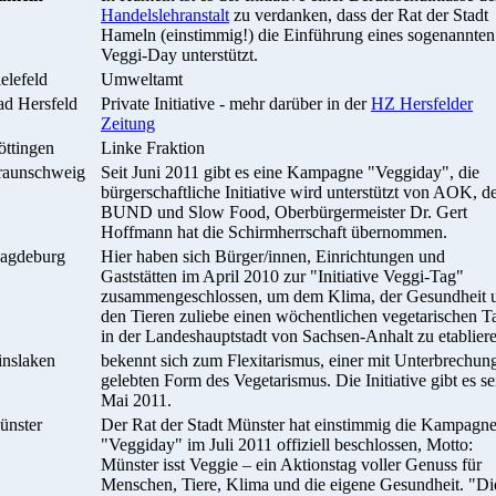
Handelslehranstalt
zu verdanken, dass der Rat der Stadt
Hameln (einstimmig!) die Einführung eines sogenannten
Veggi-Day unterstützt.
elefeld
Umweltamt
d Hersfeld
Private Initiative - mehr darüber in der
HZ Hersfelder
Zeitung
ttingen
Linke Fraktion
raunschweig
Seit Juni 2011 gibt es eine Kampagne "Veggiday", die
bürgerschaftliche Initiative wird unterstützt von AOK, 
BUND und Slow Food, Oberbürgermeister Dr. Gert
Hoffmann hat die Schirmherrschaft übernommen.
agdeburg
Hier haben sich Bürger/innen, Einrichtungen und
Gaststätten im April 2010 zur "Initiative Veggi-Tag"
zusammengeschlossen, um dem Klima, der Gesundheit 
den Tieren zuliebe einen wöchentlichen vegetarischen T
in der Landeshauptstadt von Sachsen-Anhalt zu etablier
inslaken
bekennt sich zum Flexitarismus, einer mit Unterbrechun
gelebten Form des Vegetarismus. Die Initiative gibt es se
Mai 2011.
ünster
Der Rat der Stadt Münster hat einstimmig die Kampagn
"Veggiday" im Juli 2011 offiziell beschlossen, Motto:
Münster isst Veggie – ein Aktionstag voller Genuss für
Menschen, Tiere, Klima und die eigene Gesundheit. "Di