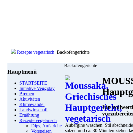
Rezepte vegetarisch
Backofengerichte
Backofengerichte
Hauptmenü
MOUSSA
STARTSEITE
Initiative Veggiday
Hauptg
Bremen
Aktivitäten
Klimawandel
Ein vollwert
Landwirtschaft
vorzubereite
Ernährung
Rezepte vegetarisch
Aubergine waschen, Stil abschneiden
Dips, Aufstriche
salzen und ca. 30 Minuten ziehen la
Vorspeisen