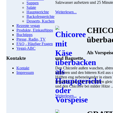
Salzwasser aufsetzen und 25 Minute
Suppen
Salate
Weiterlesen...
Hauptgerichte
Backofengerichte
Desserts, Kuchen
Rezepte vegan
CHICO
Produkte, Einkauftipps
Buchtipps
überba
Presse, Radio, TV
FAQ - Häufige Fragen
Veggi-ABC
Als Vorspeis
und Baguette.
Kontakte
Den Chicorée außen waschen, abtro
Kontakt
halbieren und den bitteren Keil au
Impressum
Hälften eng nebeneinander in einen
begießen, dass die vier Hälften gl
und den Chicorée bei milder Hitze ..
Weiterlesen...