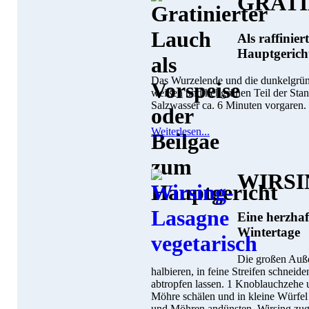
GRATI
Als raffinier
Hauptgericht
Das Wurzelende und die dunkelgrün
weißen und hellgrünen Teil der Sta
Salzwasser ca. 6 Minuten vorgaren. 
Weiterlesen...
WIRSI
Eine herzhaf
Wintertage
Die großen Auße
halbieren, in feine Streifen schneid
abtropfen lassen. 1 Knoblauchzehe 
Möhre schälen und in kleine Würfe
und Möhren andünsten, Wirsing zuge