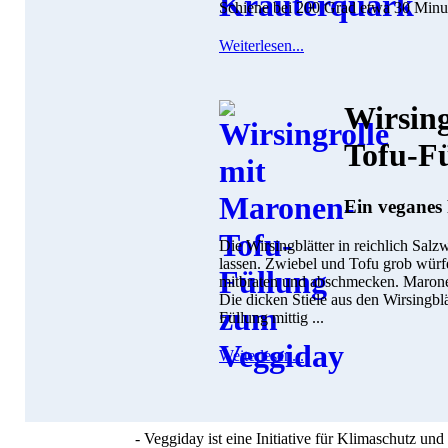
Schiene bei 200 Grad etwa 30 Minut
Weiterlesen...
Wirsing
Tofu-F
Ein veganes 
Die Wirsingblätter in reichlich Sal
lassen. Zwiebel und Tofu grob würf
mitbraten und abschmecken. Marone
Die dicken Stiele aus den Wirsingbl
Füllung mittig ...
Weiterlesen...
- Veggiday ist eine Initiative für Klimaschutz u