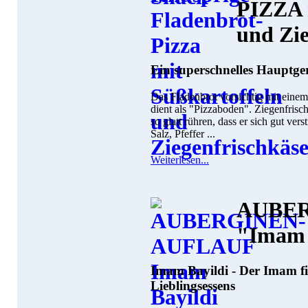
PIZZA 
und Zie
Ein superschnelles Hauptger
Das Fladenbrot vorsichtig mit einem
dient als "Pizzaboden". Ziegenfrisc
so glatt rühren, dass er sich gut vers
Salz, Pfeffer ...
Weiterlesen...
AUBE
"Imam 
Imam Bayildi - Der Imam fi
Lieblingsessens