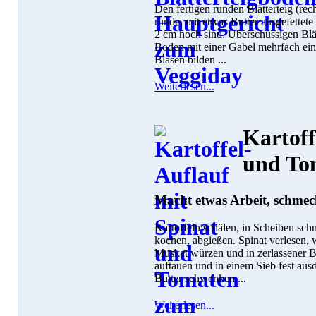
Den fertigen runden Blätterteig (rec
runde, mit etwas Butter ausgefettet
2 cm hoch sind. Überschüssigen Blä
Boden mit einer Gabel mehrfach ein
Blasen bilden ...
Weiterlesen...
Kartoff
und To
Macht etwas Arbeit, schmeck
Kartoffeln schälen, in Scheiben sch
kochen, abgießen. Spinat verlesen, 
Muskat würzen und in zerlassener B
auftauen und in einem Sieb fest ausd
Butter schwenken ...
Weiterlesen...