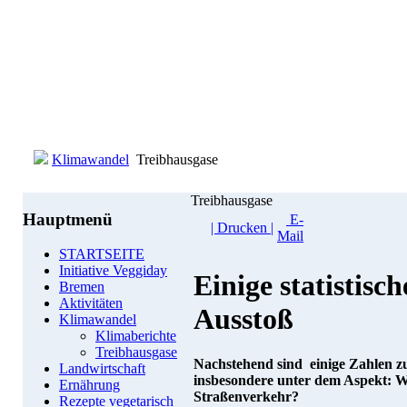
Klimawandel
Treibhausgase
Treibhausgase
Hauptmenü
E-
| Drucken |
Mail
STARTSEITE
Initiative Veggiday
Einige statistis
Bremen
Aktivitäten
Ausstoß
Klimawandel
Klimaberichte
Treibhausgase
Nachstehend sind einige Zahlen 
Landwirtschaft
insbesondere unter dem Aspekt: W
Ernährung
Straßenverkehr?
Rezepte vegetarisch