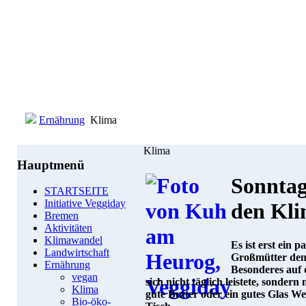
Ernährung
Klima
Klima
Hauptmenü
Sonntag
STARTSEITE
Initiative Veggiday
den Kli
Bremen
Aktivitäten
Klimawandel
Es ist erst ein 
Landwirtschaft
Großmütter den
Ernährung
Besonderes auf 
vegan
sich nicht täglich leistete, sonde
Klima
gute Butter oder ein gutes Glas W
Bio-öko-