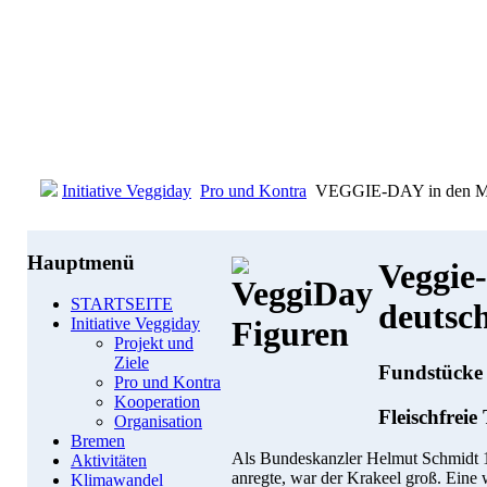
Initiative Veggiday
Pro und Kontra
VEGGIE-DAY in den Med
Hauptmenü
Veggie
STARTSEITE
deutsc
Initiative Veggiday
Projekt und
Ziele
Fundstücke
Pro und Kontra
Kooperation
Fleischfreie
Organisation
Bremen
Als Bundeskanzler Helmut Schmidt 1
Aktivitäten
anregte, war der Krakeel groß. Eine 
Klimawandel