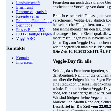
Fernsehen nur noch das störende Ge
Landwirtschaft
erscheint der Vorschlag von damals g
Ernährung
Rezepte vegetarisch
Braucht es sehr viel Fantasie, um vo
Rezepte vegan
verschrienen Veggie-Day ähnlich k
Produkte, Einkauftipps
hellseherische Fähigkeiten, um zu er
Buchtipps
Massenmastbunker für den täglichen 
Presse, Radio, TV
dass angesichts der Elendsqual, die 
FAQ - Häufige Fragen
meerumschlungen bis in Bayerns we
Veggi-ABC
jeden Tag zum Veggie-Day machen we
wie unbe­greiflich man diese Idee ein
Kontakte
(Die Zeit 10.10.2013 ZEITLÄUFT
Kontakt
Veggie-Day für alle
Impressum
Schade, dass Prominent ignoriert, son
danebenging. Nicht nur die Grünen, au
uns über die Folgen übermäßigen Fle
eine Reduktion unseres Fleisch­kons
würde. Daran mit einem Veggie-Day z
doof, wie es hier dargestellt wird. Son
Wir sind übrigens keine Vegetarier.
Marlene und Martin Rapolder, Schie
Leserbrief in: Die Zeit vom 22.08.
auf Artikel »Prominent ignoriert« : 