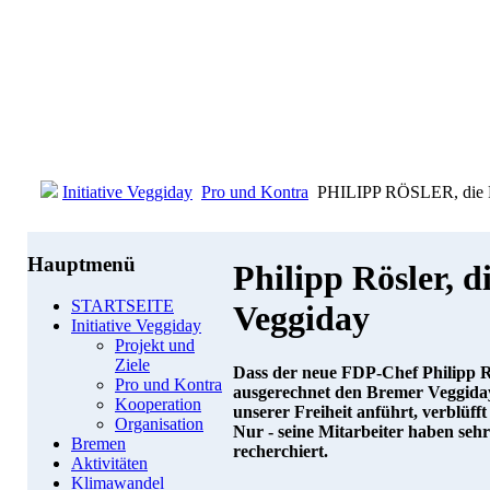
Initiative Veggiday
Pro und Kontra
PHILIPP RÖSLER, die F
Hauptmenü
Philipp Rösler, 
STARTSEITE
Veggiday
Initiative Veggiday
Projekt und
Ziele
Dass der neue FDP-Chef Philipp Rö
Pro und Kontra
ausgerechnet den Bremer Veggiday 
Kooperation
unserer Freiheit anführt, verblüfft
Organisation
Nur - seine Mitarbeiter haben sehr 
Bremen
recherchiert.
Aktivitäten
Klimawandel