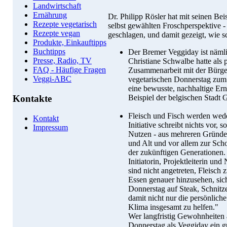
Landwirtschaft
Ernährung
Dr. Philipp Rösler hat mit seinen Bei
Rezepte vegetarisch
selbst gewählten Froschperspektive -
Rezepte vegan
geschlagen, und damit gezeigt, wie s
Produkte, Einkauftipps
Buchtipps
Der Bremer Veggiday ist nämlic
Presse, Radio, TV
Christiane Schwalbe hatte als 
FAQ - Häufige Fragen
Zusammenarbeit mit der Bürger
Veggi-ABC
vegetarischen Donnerstag zum 
eine bewusste, nachhaltige Er
Beispiel der belgischen Stadt 
Kontakte
Fleisch und Fisch werden wede
Kontakt
Initiative schreibt nichts vor,
Impressum
Nutzen - aus mehreren Gründe
und Alt und vor allem zur Sch
der zukünftigen Generationen.
Initiatorin, Projektleiterin un
sind nicht angetreten, Fleisch 
Essen genauer hinzusehen, sic
Donnerstag auf Steak, Schnitz
damit nicht nur die persönlic
Klima insgesamt zu helfen."
Wer langfristig Gewohnheiten ä
Donnerstag als Veggiday ein g