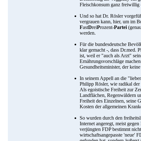
Fleischkonsum ganz freiwillig
Und so hat Dr. Rösler vorgefü
vergrauen kann, hier, um im 
F
ast
D
rei
P
rozent-
Partei
(genau
werden.
Für die bundesdeutsche Bevölke
klar gemacht -, dass Dr.med. P
ist, weil er "auch als Arzt" se
Ernährungsvorschläge machen 
Gesundheitsminister, der kein
In seinem Appell an die "lieb
Philipp Rösler, wie radikal der
Als egoistische Freiheit zur Z
Landflächen, Regenwäldern un
Freiheit des Einzelnen, seine
Kosten der allgemeinen Krank
So wurden durch den freiheits
Internet angeregt, meist gegen
verjüngten FDP bestimmt nicht 
wirtschaftsangepasste 'neue' F
gefunden hat, sondern äußerst 