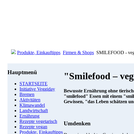
Produkte, Einkauftipps
Firmen & Shops
SMILEFOOD - vegan
Hauptmenü
"Smilefood – ve
STARTSEITE
Initiative Veggiday
Bewusste Ernährung ohne tierische 
Bremen
"smilefood" Essen mit einem "smil
Aktivitäten
Gewissen, "das Leben schätzen un
Klimawandel
Landwirtschaft
Ernährung
Rezepte vegetarisch
Umdenken
Rezepte vegan
Produkte, Einkauftipps