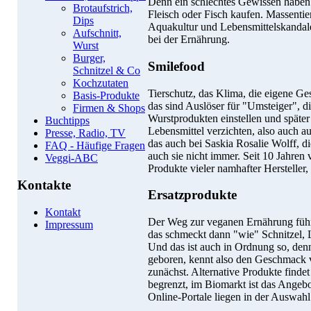
Denn ein schlechtes Gewissen habe
Brotaufstrich,
Fleisch oder Fisch kaufen. Massenti
Dips
Aquakultur und Lebensmittelskandal
Aufschnitt,
bei der Ernährung.
Wurst
Burger,
Smilefood
Schnitzel & Co
Kochzutaten
Tierschutz, das Klima, die eigene Ge
Basis-Produkte
das sind Auslöser für "Umsteiger", 
Firmen & Shops
Wurstprodukten einstellen und später 
Buchtipps
Lebensmittel verzichten, also auch a
Presse, Radio, TV
das auch bei Saskia Rosalie Wolff, d
FAQ - Häufige Fragen
auch sie nicht immer. Seit 10 Jahren
Veggi-ABC
Produkte vieler namhafter Hersteller,
Kontakte
Ersatzprodukte
Kontakt
Der Weg zur veganen Ernährung führt
Impressum
das schmeckt dann "wie" Schnitzel, 
Und das ist auch in Ordnung so, denn
geboren, kennt also den Geschmack v
zunächst. Alternative Produkte find
begrenzt, im Biomarkt ist das Angebo
Online-Portale liegen in der Auswahl