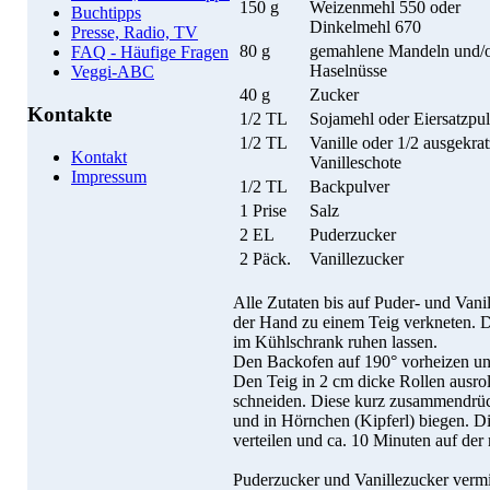
150 g
Weizenmehl 550 oder
Buchtipps
Dinkelmehl 670
Presse, Radio, TV
80 g
gemahlene Mandeln und/
FAQ - Häufige Fragen
Haselnüsse
Veggi-ABC
40 g
Zucker
Kontakte
1/2 TL
Sojamehl oder Eiersatzpu
1/2 TL
Vanille oder 1/2 ausgekrat
Kontakt
Vanilleschote
Impressum
1/2 TL
Backpulver
1 Prise
Salz
2 EL
Puderzucker
2 Päck.
Vanillezucker
Alle Zutaten bis auf Puder- und Van
der Hand zu einem Teig verkneten. D
im Kühlschrank ruhen lassen.
Den Backofen auf 190° vorheizen un
Den Teig in 2 cm dicke Rollen ausro
schneiden. Diese kurz zusammendrück
und in Hörnchen (Kipferl) biegen. D
verteilen und ca. 10 Minuten auf der
Puderzucker und Vanillezucker verm