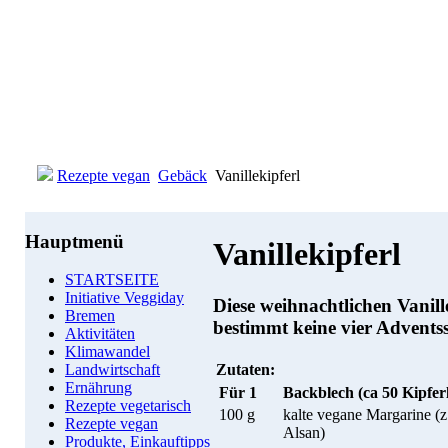
Rezepte vegan
Gebäck
Vanillekipferl
Hauptmenü
Vanillekipferl
STARTSEITE
Initiative Veggiday
Diese weihnachtlichen Vanill
Bremen
bestimmt keine vier Advents
Aktivitäten
Klimawandel
Zutaten:
Landwirtschaft
Ernährung
Für 1
Backblech (ca 50 Kipfer
Rezepte vegetarisch
100 g
kalte vegane Margarine (z
Rezepte vegan
Alsan)
Produkte, Einkauftipps