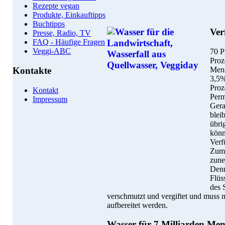
Rezepte vegan
Produkte, Einkauftipps
Buchtipps
Ver
Presse, Radio, TV
FAQ - Häufige Fragen
Veggi-ABC
70 P
Proz
Mens
Kontakte
3,5%
Proz
Kontakt
Perm
Impressum
Gera
blei
übri
könn
Verf
Zum 
zune
Denn
Flüs
des 
verschmutzt und vergiftet und muss
aufbereitet werden.
Wasser für 7 Milliarden Me