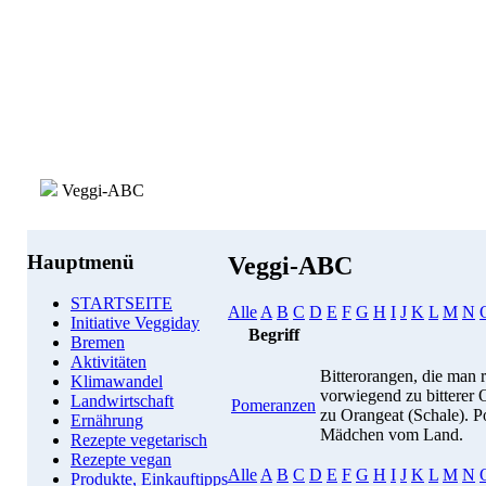
Veggi-ABC
Hauptmenü
Veggi-ABC
STARTSEITE
Alle
A
B
C
D
E
F
G
H
I
J
K
L
M
N
Initiative Veggiday
Begriff
Bremen
Aktivitäten
Bitterorangen, die man r
Klimawandel
vorwiegend zu bitterer 
Landwirtschaft
Pomeranzen
zu Orangeat (Schale). P
Ernährung
Mädchen vom Land.
Rezepte vegetarisch
Rezepte vegan
Alle
A
B
C
D
E
F
G
H
I
J
K
L
M
N
Produkte, Einkauftipps