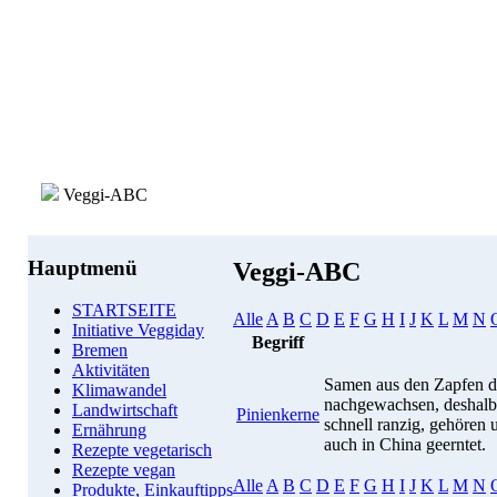
Veggi-ABC
Hauptmenü
Veggi-ABC
STARTSEITE
Alle
A
B
C
D
E
F
G
H
I
J
K
L
M
N
Initiative Veggiday
Begriff
Bremen
Aktivitäten
Samen aus den Zapfen der
Klimawandel
nachgewachsen, deshalb 
Landwirtschaft
Pinienkerne
schnell ranzig, gehören
Ernährung
auch in China geerntet.
Rezepte vegetarisch
Rezepte vegan
Alle
A
B
C
D
E
F
G
H
I
J
K
L
M
N
Produkte, Einkauftipps