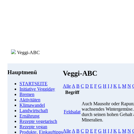
Veggi-ABC
Hauptmenü
Veggi-ABC
STARTSEITE
Alle
A
B
C
D
E
F
G
H
I
J
K
L
M
N
Initiative Veggiday
Begriff
Bremen
Aktivitäten
Auch Mausohr oder Rapunzel
Klimawandel
wachsendes Wintergemüse.
Landwirtschaft
Feldsalat
durch seinen hohen Gehalt 
Ernährung
Mineralien.
Rezepte vegetarisch
Rezepte vegan
Alle
A
B
C
D
E
F
G
H
I
J
K
L
M
N
Produkte, Einkauftipps