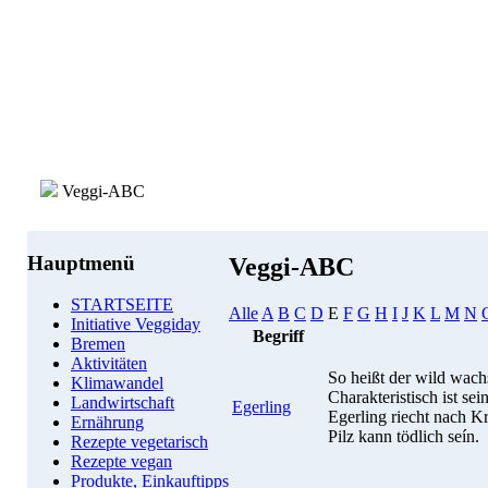
Veggi-ABC
Hauptmenü
Veggi-ABC
STARTSEITE
Alle
A
B
C
D
E
F
G
H
I
J
K
L
M
N
Initiative Veggiday
Begriff
Bremen
Aktivitäten
So heißt der wild wac
Klimawandel
Charakteristisch ist se
Landwirtschaft
Egerling
Egerling riecht nach Kr
Ernährung
Pilz kann tödlich seín.
Rezepte vegetarisch
Rezepte vegan
Produkte, Einkauftipps