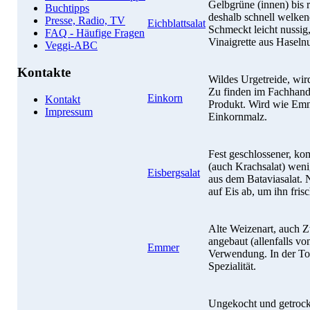
Gelbgrüne (innen) bis r
Buchtipps
deshalb schnell welken
Presse, Radio, TV
Eichblattsalat
Schmeckt leicht nussig,
FAQ - Häufige Fragen
Vinaigrette aus Haselnu
Veggi-ABC
Kontakte
Wildes Urgetreide, wird
Zu finden im Fachhande
Einkorn
Kontakt
Produkt. Wird wie Emnm
Impressum
Einkornmalz.
Fest geschlossener, ko
(auch Krachsalat) wen
Eisbergsalat
aus dem Bataviasalat. 
auf Eis ab, um ihn frisc
Alte Weizenart, auch 
angebaut (allenfalls vo
Emmer
Verwendung. In der Tos
Spezialität.
Ungekocht und getrockn