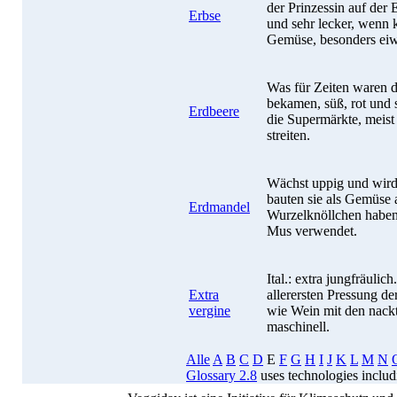
der Prinzessin auf der 
Erbse
und sehr lecker, wenn k
Gemüse, besonders eiw
Was für Zeiten waren d
bekamen, süß, rot und 
Erdbeere
die Supermärkte, meist
streiten.
Wächst uppig und wird
bauten sie als Gemüse
Erdmandel
Wurzelknöllchen haben 
Mus verwendet.
Ital.: extra jungfräulic
Extra
allerersten Pressung d
vergine
wie Wein mit den nackt
maschinell.
Alle
A
B
C
D
E
F
G
H
I
J
K
L
M
N
Glossary 2.8
uses technologies inclu